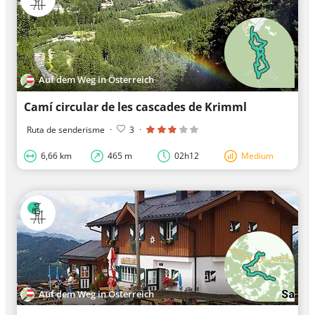
Auf dem Weg in Österreich
Camí circular de les cascades de Krimml
Ruta de senderisme
·
3
·
6,66 km
465 m
02h12
Medium
Auf dem Weg in Österreich