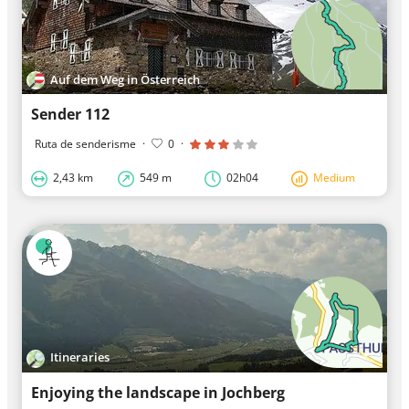
Auf dem Weg in Österreich
Sender 112
Ruta de senderisme
·
0
·
2,43 km
549 m
02h04
Medium
Itineraries
Enjoying the landscape in Jochberg