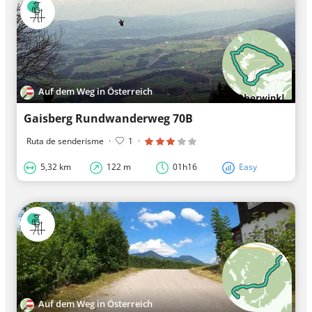
Auf dem Weg in Österreich
Gaisberg Rundwanderweg 70B
Ruta de senderisme
·
1
·
5,32 km
122 m
01h16
Easy
Auf dem Weg in Österreich