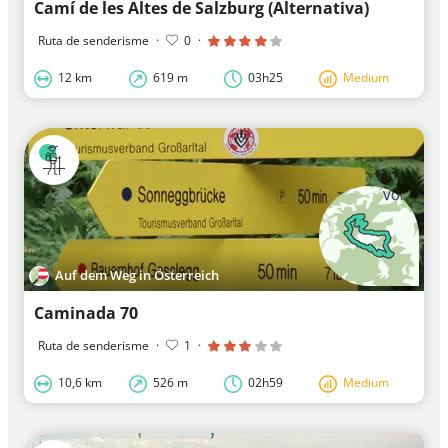
Camí de les Altes de Salzburg (Alternativa)
Ruta de senderisme
·
0
·
12 km
619 m
03h25
Medium
Auf dem Weg in Österreich
Caminada 70
Ruta de senderisme
·
1
·
10,6 km
526 m
02h59
Medium