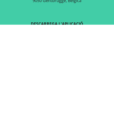
9050 Gentbrugge, Bèlgica
DESCARREGA L'APLICACIÓ
GRATUÏTA
SEGUEIX-NOS