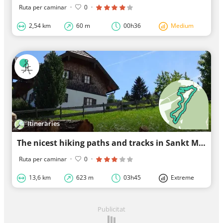
Ruta per caminar
·
0
·
2,54 km
60 m
00h36
Medium
Itineraries
The nicest hiking paths and tracks in Sankt Margarethen im Lungau
Ruta per caminar
·
0
·
13,6 km
623 m
03h45
Extreme
Publicitat