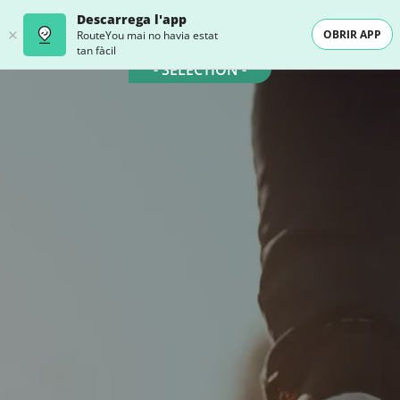
Descarrega l'app
OBRIR APP
RouteYou mai no havia estat
tan fàcil
- SELECTION -