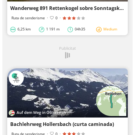
Wanderweg 891 Rettenkogel sobre Sonntagskaralm
Ruta de senderisme
·
0
·
6,25 km
1 191 m
04h35
Medium
Publicitat
Auf dem Weg in Österreich
Bachlehrweg Hollersbach (curta caminada)
Ruta de senderisme
·
0
·