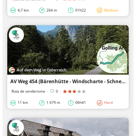
4,7 km
264 m
01h22
Medium
Auf dem Weg in Österreich
AV Weg 454 (Bärenhütte - Windscharte - Schneibstein)
Ruta de senderisme
·
0
·
11 km
1 679 m
06h41
Hard