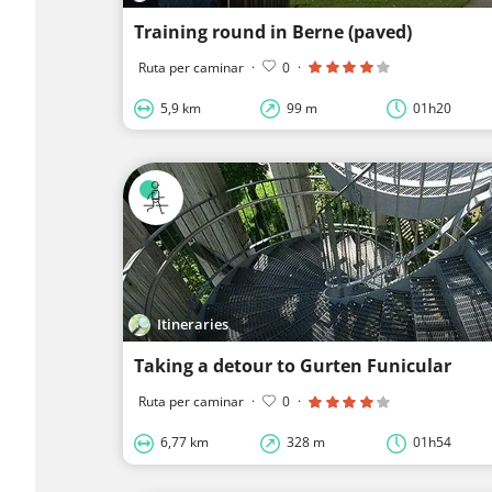
Training round in Berne (paved)
Ruta per caminar
·
0
·
5,9 km
99 m
01h20
Itineraries
Taking a detour to Gurten Funicular
Ruta per caminar
·
0
·
6,77 km
328 m
01h54