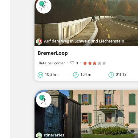
Auf dem Weg in Schweiz und Liechtenstein
BremerLoop
Ruta per córrer
·
0
·
10,3 km
154 m
01h13
Itineraries