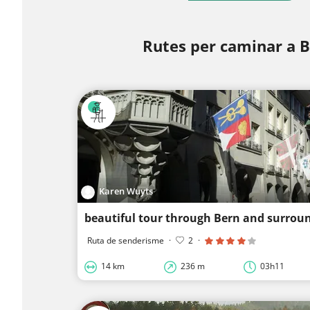
Rutes per caminar a 
Karen Wuyts
beautiful tour through Bern and surrou
Ruta de senderisme
·
2
·
14 km
236 m
03h11