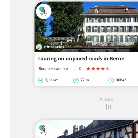
Itineraries
Touring on unpaved roads in Berne
Ruta per caminar
·
0
·
3,11 km
77 m
00h45
Publicitat