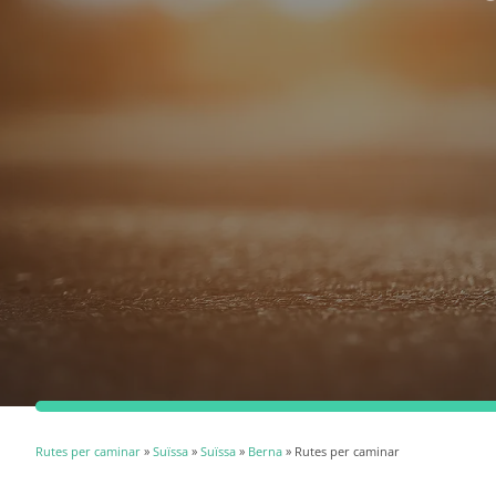
Rutes per caminar
»
Suïssa
»
Suïssa
»
Berna
» Rutes per caminar