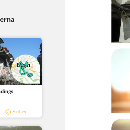
Berna
R
ndings
Medium