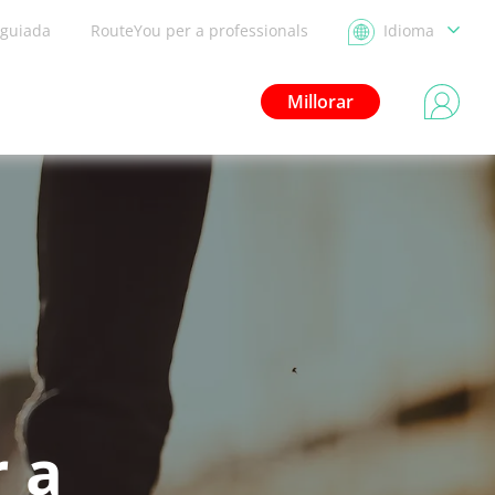
 guiada
RouteYou per a professionals
Idioma
Millorar
 a