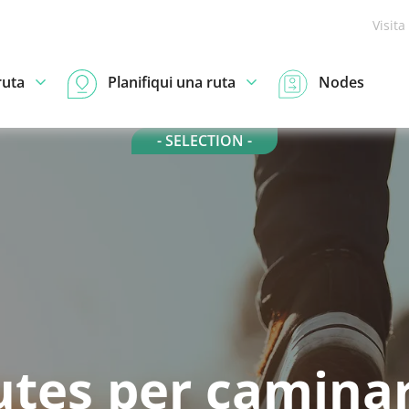
Visita
ruta
Planifiqui una ruta
Nodes
- SELECTION -
utes per caminar