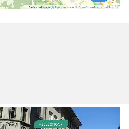
Dades del mapa
© Thunderforest
© OpenStreetMap contributors
- SELECTION -