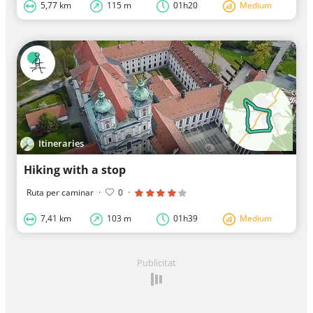
5,77 km
115 m
01h20
Medium
Itineraries
Hiking with a stop
Ruta per caminar
·
0
·
7,41 km
103 m
01h39
Medium
Publicitat