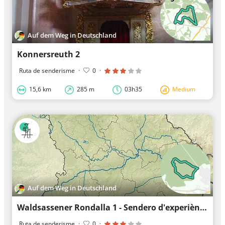
Auf dem Weg in Deutschland
Konnersreuth 2
Ruta de senderisme
·
0
·
15,6 km
285 m
03h35
Medium
Auf dem Weg in Deutschland
Waldsassener Rondalla 1 - Sendero d'experiències del bosc Glasberg
Ruta de senderisme
·
0
·