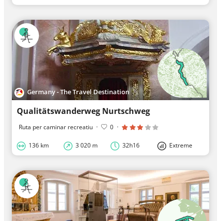
Germany - The Travel Destination
Qualitätswanderweg Nurtschweg
Ruta per caminar recreatiu
·
0
·
136 km
3 020 m
32h16
Extreme