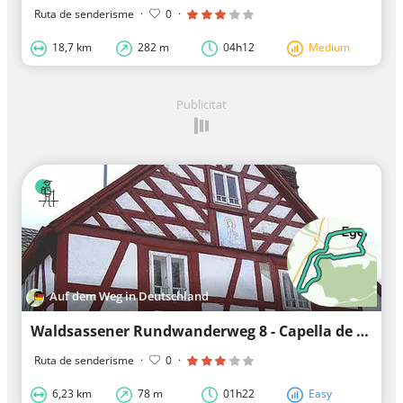
Ruta de senderisme
·
0
·
18,7 km
282 m
04h12
Medium
Publicitat
Auf dem Weg in Deutschland
Waldsassener Rundwanderweg 8 - Capella de Lourdes - ruta alternativa A
Ruta de senderisme
·
0
·
6,23 km
78 m
01h22
Easy