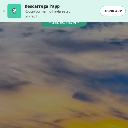
Descarrega l'app
OBRIR APP
RouteYou mai no havia estat
tan fàcil
- SELECTION -