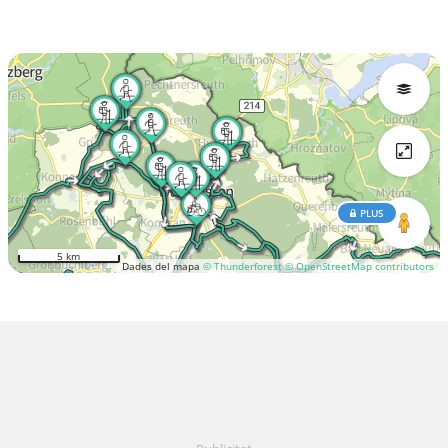
PLUS
5 km
Dades del mapa
© Thunderforest
© OpenStreetMap contributors