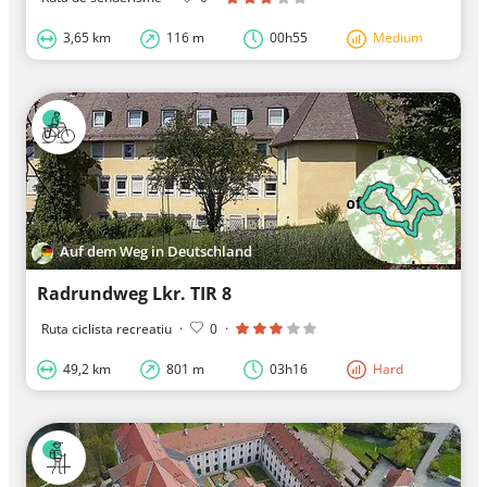
3,65 km
116 m
00h55
Medium
Auf dem Weg in Deutschland
Radrundweg Lkr. TIR 8
Ruta ciclista recreatiu
·
0
·
49,2 km
801 m
03h16
Hard