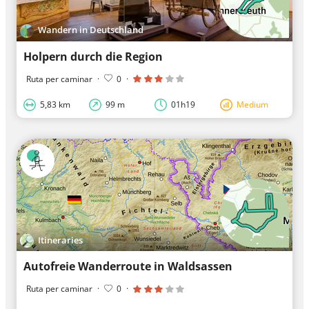
Wandern in Deutschland
Holpern durch die Region
Ruta per caminar
·
0
·
5,83 km
99 m
01h19
Medium
Itineraries
Autofreie Wanderroute in Waldsassen
Ruta per caminar
·
0
·