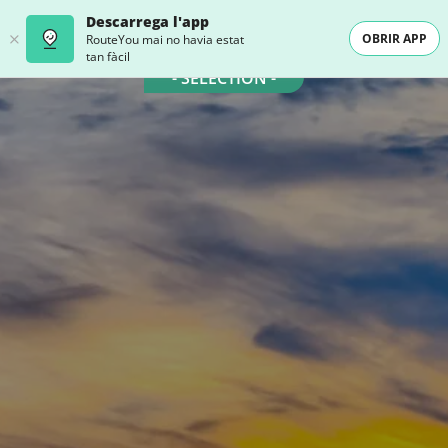
Descarrega l'app
OBRIR APP
RouteYou mai no havia estat
tan fàcil
- SELECTION -