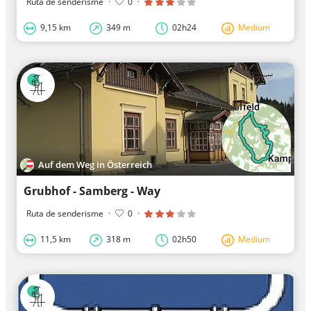
Ruta de senderisme
·
0
·
9,15 km
349 m
02h24
Medium
Auf dem Weg in Österreich
Grubhof - Samberg - Way
Ruta de senderisme
·
0
·
11,5 km
318 m
02h50
Medium