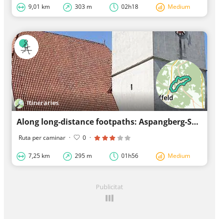
9,01 km
303 m
02h18
Medium
Itineraries
Along long-distance footpaths: Aspangberg-Sankt Peter
Ruta per caminar
·
0
·
7,25 km
295 m
01h56
Medium
Publicitat