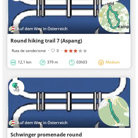
Auf dem Weg in Österreich
Round hiking trail 7 (Aspang)
Ruta de senderisme
·
0
·
12,1 km
379 m
03h03
Medium
Auf dem Weg in Österreich
Schwinger promenade round