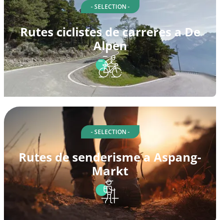
- SELECTION -
Rutes ciclistes de carreres a De
Alpen
- SELECTION -
Rutes de senderisme a Aspang-
Markt