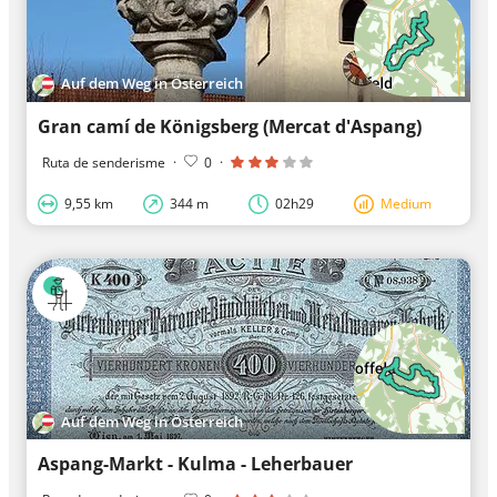
Auf dem Weg in Österreich
Gran camí de Königsberg (Mercat d'Aspang)
Ruta de senderisme
·
0
·
9,55 km
344 m
02h29
Medium
Auf dem Weg in Österreich
Aspang-Markt - Kulma - Leherbauer