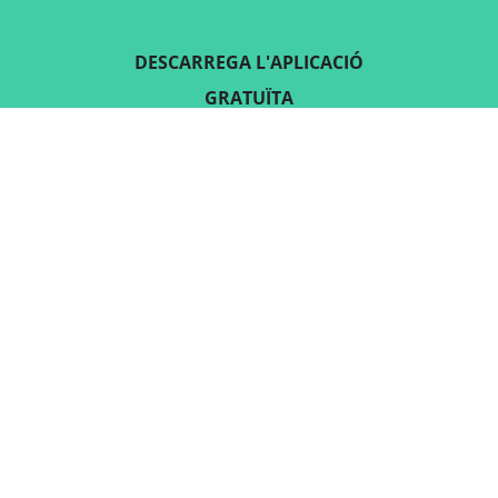
DESCARREGA L'APLICACIÓ
GRATUÏTA
SEGUEIX-NOS