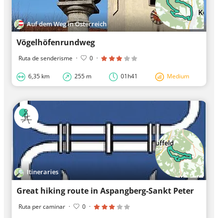
Auf dem Weg in Österreich
Vögelhöfenrundweg
Ruta de senderisme
·
0
·
6,35 km
255 m
01h41
Medium
Itineraries
Great hiking route in Aspangberg-Sankt Peter
Ruta per caminar
·
0
·