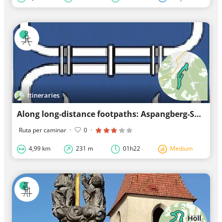
Itineraries
Along long-distance footpaths: Aspangberg-Sankt Peter
Ruta per caminar
·
0
·
4,99 km
231 m
01h22
Medium