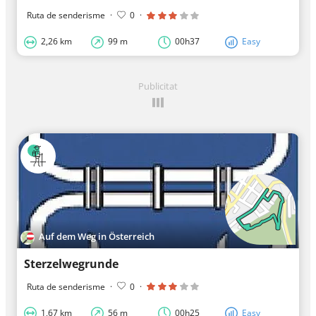
Ruta de senderisme
·
0
·
2,26 km
99 m
00h37
Easy
Publicitat
Auf dem Weg in Österreich
Sterzelwegrunde
Ruta de senderisme
·
0
·
1,67 km
56 m
00h25
Easy