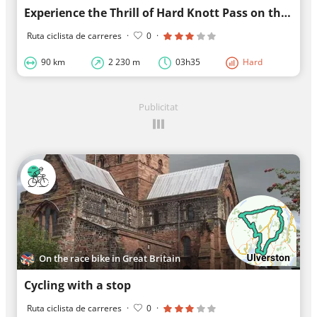
Experience the Thrill of Hard Knott Pass on this Idyllic Road Cycling Route in Opeland
Ruta ciclista de carreres
·
0
·
90 km
2 230 m
03h35
Hard
Publicitat
On the race bike in Great Britain
Cycling with a stop
Ruta ciclista de carreres
·
0
·