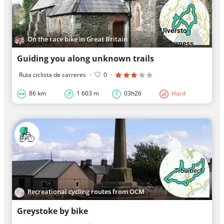
On the race bike in Great Britain
Guiding you along unknown trails
Ruta ciclista de carreres
·
0
·
86 km
1 603 m
03h26
Hard
Recreational cycling routes from OCM
Greystoke by bike