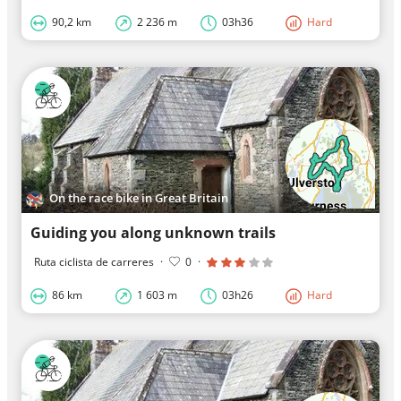
90,2 km
2 236 m
03h36
Hard
On the race bike in Great Britain
Guiding you along unknown trails
Ruta ciclista de carreres
·
0
·
86 km
1 603 m
03h26
Hard