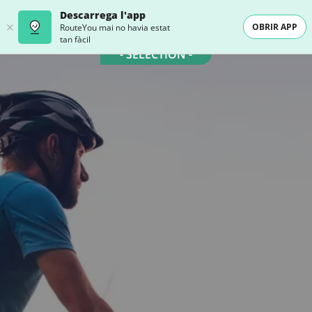
Descarrega l'app
OBRIR APP
RouteYou mai no havia estat
tan fàcil
- SELECTION -