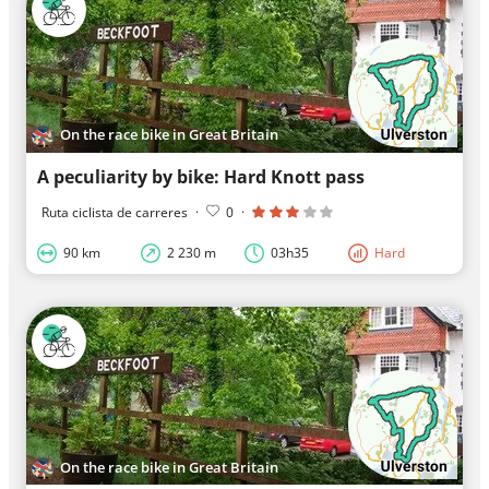
On the race bike in Great Britain
A peculiarity by bike: Hard Knott pass
Ruta ciclista de carreres
·
0
·
90 km
2 230 m
03h35
Hard
On the race bike in Great Britain