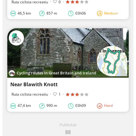
Ruta ciclista recreatiu
·
0
·
46,5 km
857 m
03h06
Medium
Cycling routes in Great Britain and Ireland
Near Blawith Knott
Ruta ciclista recreatiu
·
1
·
47,4 km
990 m
03h09
Hard
Publicitat