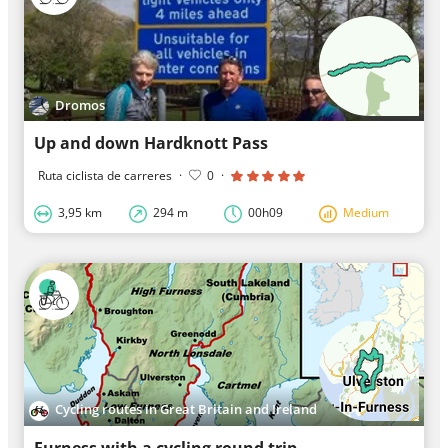
Dromos
Up and down Hardknott Pass
Ruta ciclista de carreres
·
0
·
3,95 km
294 m
00h09
Medium
Cycling routes in Great Britain and Ireland