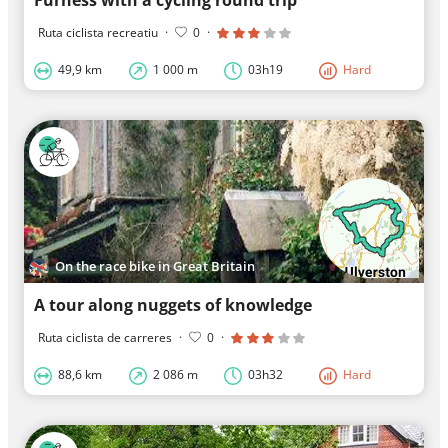
Furness with a cycling round trip
Ruta ciclista recreatiu
·
0
·
49,9 km
1 000 m
03h19
Hard
On the race bike in Great Britain
A tour along nuggets of knowledge
Ruta ciclista de carreres
·
0
·
88,6 km
2 086 m
03h32
Hard