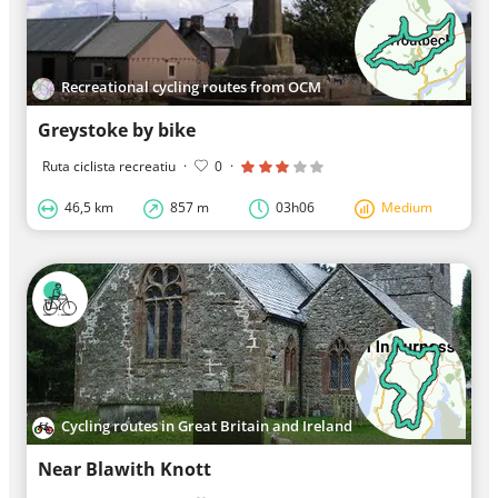
Recreational cycling routes from OCM
Greystoke by bike
Ruta ciclista recreatiu
·
0
·
46,5 km
857 m
03h06
Medium
Cycling routes in Great Britain and Ireland
Near Blawith Knott