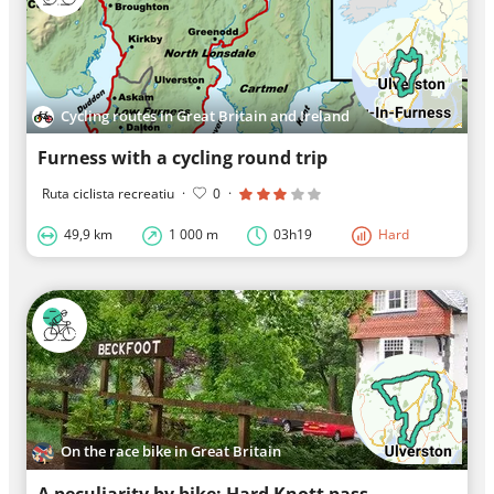
Cycling routes in Great Britain and Ireland
Furness with a cycling round trip
Ruta ciclista recreatiu
·
0
·
49,9 km
1 000 m
03h19
Hard
On the race bike in Great Britain