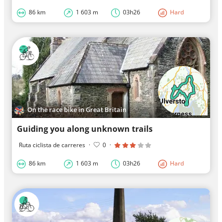
86 km
1 603 m
03h26
Hard
On the race bike in Great Britain
Guiding you along unknown trails
Ruta ciclista de carreres
·
0
·
86 km
1 603 m
03h26
Hard