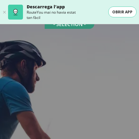
Descarrega l'app
OBRIR APP
RouteYou mai no havia estat
tan fàcil
- SELECTION -