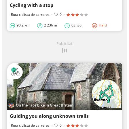
Cycling with a stop
Ruta ciclista de carreres
·
0
·
90,2 km
2 236 m
03h36
Hard
Publicitat
On the race bike in Great Britain
Guiding you along unknown trails
Ruta ciclista de carreres
·
0
·