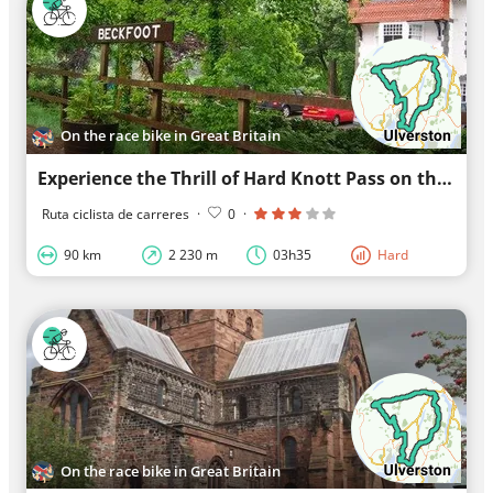
On the race bike in Great Britain
Experience the Thrill of Hard Knott Pass on this Idyllic Road Cycling Route in Opeland
Ruta ciclista de carreres
·
0
·
90 km
2 230 m
03h35
Hard
On the race bike in Great Britain