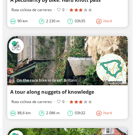
A peculiarity by bike: Hard Knott pass
Ruta ciclista de carreres
·
0
·
90 km
2 230 m
03h35
Hard
On the race bike in Great Britain
A tour along nuggets of knowledge
Ruta ciclista de carreres
·
0
·
88,6 km
2 086 m
03h32
Hard