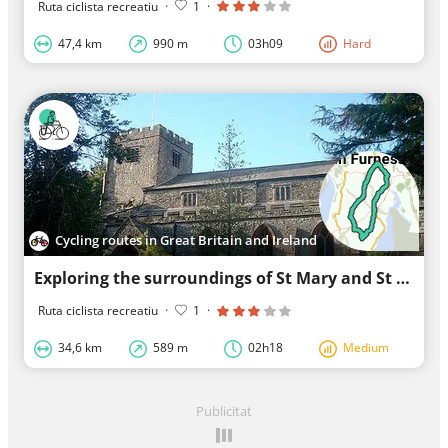
Ruta ciclista recreatiu
·
1
·
47,4 km
990 m
03h09
Hard
Cycling routes in Great Britain and Ireland
Exploring the surroundings of St Mary and St Michael's Church
Ruta ciclista recreatiu
·
1
·
34,6 km
589 m
02h18
Medium
Publicitat