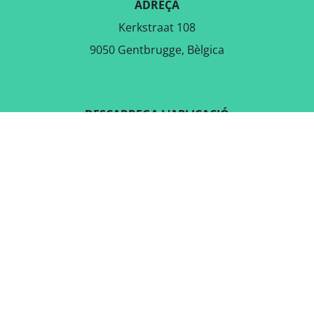
ADREÇA
Kerkstraat 108
9050 Gentbrugge, Bèlgica
DESCARREGA L'APLICACIÓ
GRATUÏTA
SEGUEIX-NOS