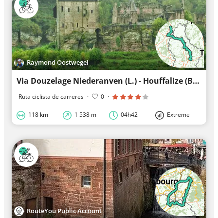
Raymond Oostwegel
Via Douzelage Niederanven (L.) - Houffalize (B.) flatter alternative
Ruta ciclista de carreres
·
0
·
118 km
1 538 m
04h42
Extreme
RouteYou Public Account