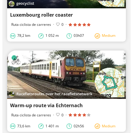
geocyclist
Luxembourg roller coaster
Ruta ciclista de carreres
·
0
·
78,2 km
1 052 m
03h07
Medium
Racefietsroutes over het racefietsnetwerk
Warm-up route via Echternach
Ruta ciclista de carreres
·
0
·
73,6 km
1 401 m
02h56
Medium