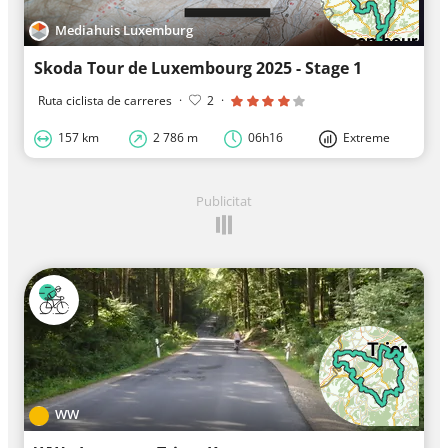
Mediahuis Luxemburg
Skoda Tour de Luxembourg 2025 - Stage 1
Ruta ciclista de carreres
·
2
·
157 km
2 786 m
06h16
Extreme
Publicitat
WW