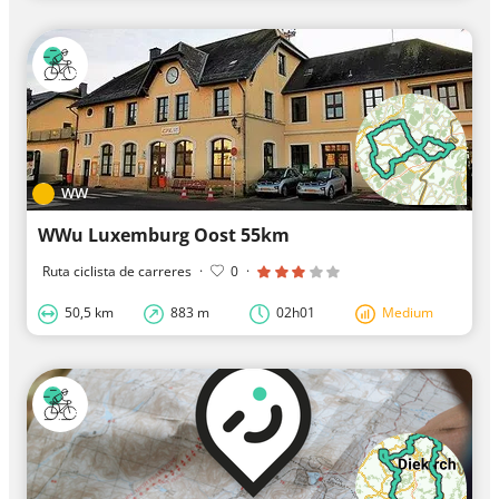
WW
WWu Luxemburg Oost 55km
Ruta ciclista de carreres
·
0
·
50,5 km
883 m
02h01
Medium