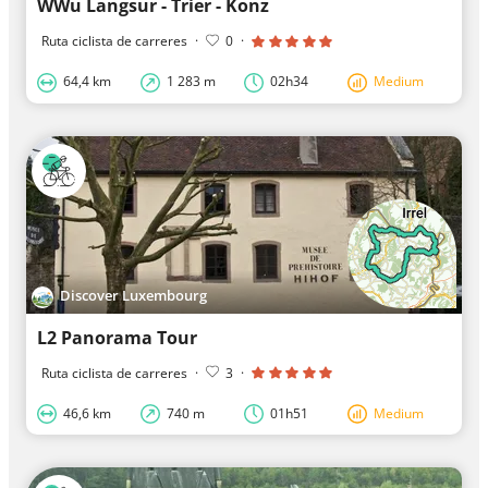
WWu Langsur - Trier - Konz
Ruta ciclista de carreres
·
0
·
64,4 km
1 283 m
02h34
Medium
Discover Luxembourg
L2 Panorama Tour
Ruta ciclista de carreres
·
3
·
46,6 km
740 m
01h51
Medium