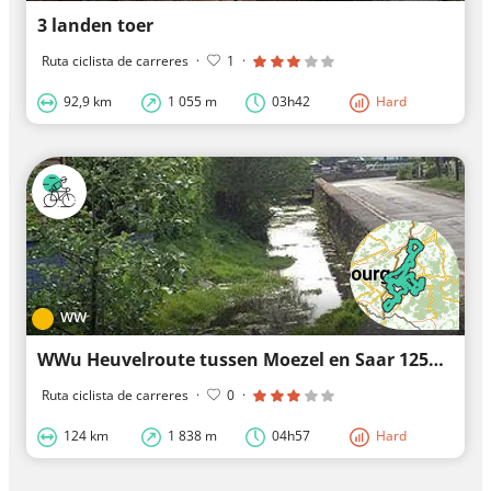
3 landen toer
Ruta ciclista de carreres
·
1
·
92,9 km
1 055 m
03h42
Hard
WW
WWu Heuvelroute tussen Moezel en Saar 125km
Ruta ciclista de carreres
·
0
·
124 km
1 838 m
04h57
Hard