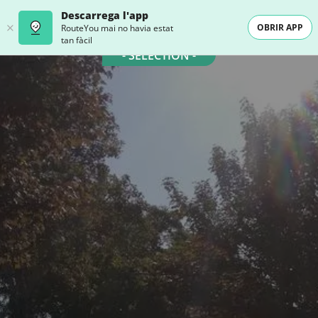
Descarrega l'app
OBRIR APP
RouteYou mai no havia estat
tan fàcil
- SELECTION -