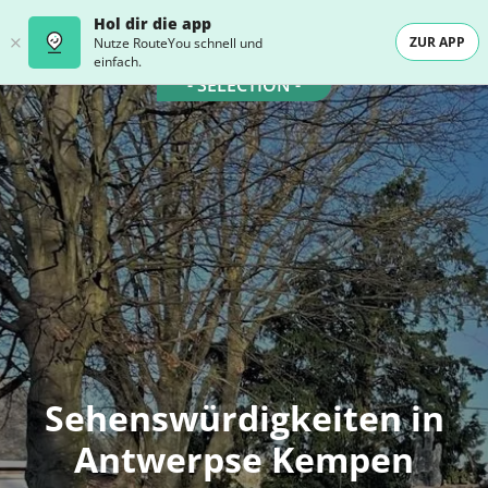
Hol dir die app
ZUR APP
Nutze RouteYou schnell und
einfach.
- SELECTION -
Sehenswürdigkeiten in
Antwerpse Kempen