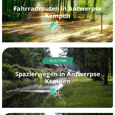
Fahrradrouten in Antwerpse
Kempen
- SELECTION -
Spazierwegen in Antwerpse
Kempen