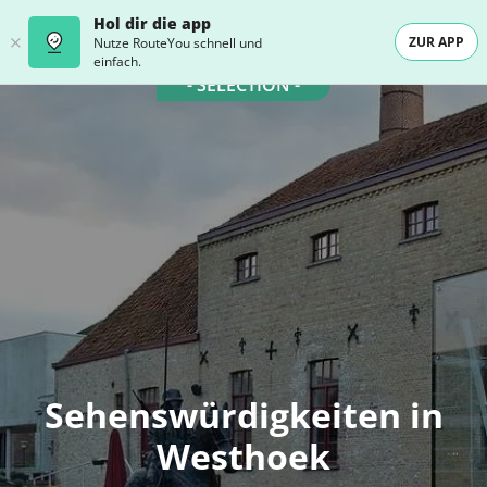
Hol dir die app
ZUR APP
Nutze RouteYou schnell und
einfach.
- SELECTION -
Sehenswürdigkeiten in
Westhoek