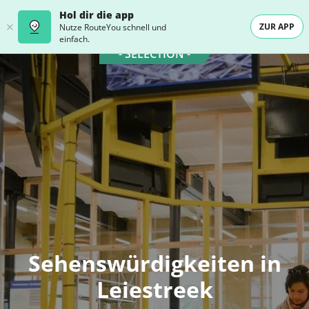
Hol dir die app
ZUR APP
Nutze RouteYou schnell und
einfach.
- SELECTION -
Sehenswürdigkeiten in
Leiestreek