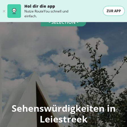
Hol dir die app
ZUR APP
Nutze RouteYou schnell und
einfach.
- SELECTION -
Sehenswürdigkeiten in
Leiestreek