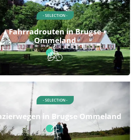
- SELECTION -
Fahrradrouten in Brugse
Ommeland
- SELECTION -
azierwegen in Brugse Ommeland