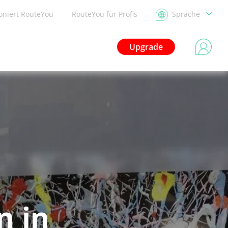
ioniert RouteYou
RouteYou für Profis
Sprache
Upgrade
n in