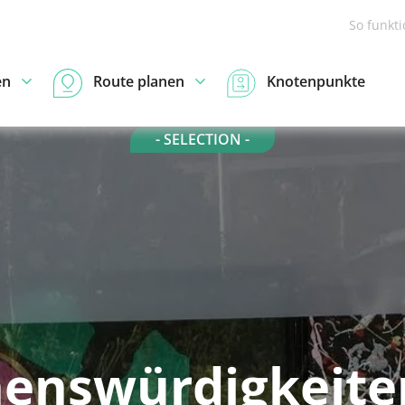
So funkt
en
Route planen
Knotenpunkte
- SELECTION -
enswürdigkeite