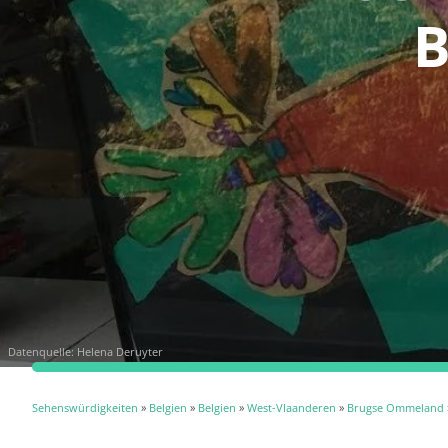
B
Datenquelle:
Helena Deruyter
Sehenswürdigkeiten
»
Belgien
»
Belgien
»
West-Vlaanderen
»
Brugse Ommeland