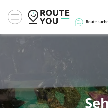
Route such
Seh