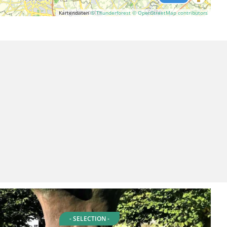
Kartendaten
© Thunderforest
© OpenStreetMap contributors
- SELECTION -