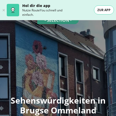
Hol dir die app
ZUR APP
Nutze RouteYou schnell und
einfach.
- SELECTION -
Sehenswürdigkeiten in
Brugse Ommeland