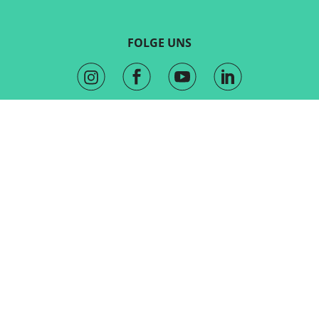
FOLGE UNS
KONTAKT
Marketing und Vertrieb
sales@routeyou.com
Allgemeine Fragen
Kundenserviceteam
Hilfezentrum