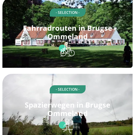
- SELECTION -
Fahrradrouten in Brugse
Ommeland
- SELECTION -
Spazierwegen in Brugse
Ommeland