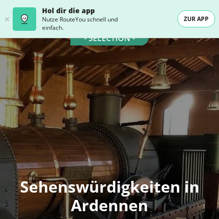
Hol dir die app
ZUR APP
Nutze RouteYou schnell und
einfach.
- SELECTION -
Sehenswürdigkeiten in
Ardennen