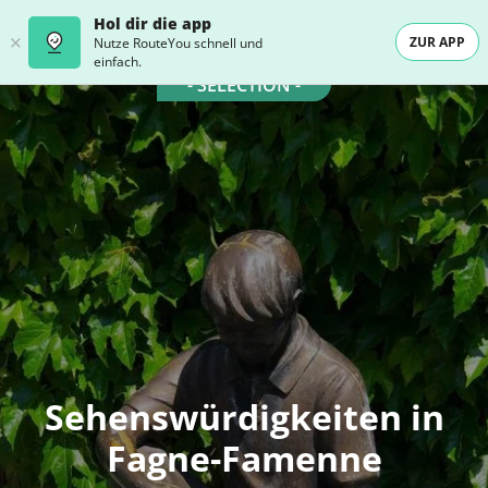
Hol dir die app
ZUR APP
Nutze RouteYou schnell und
einfach.
- SELECTION -
Sehenswürdigkeiten in
Fagne-Famenne