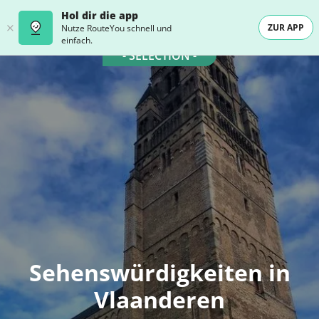
Hol dir die app
ZUR APP
Nutze RouteYou schnell und
einfach.
- SELECTION -
Sehenswürdigkeiten in
Vlaanderen