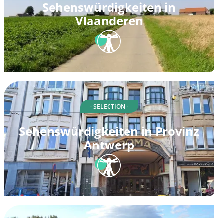
Sehenswürdigkeiten in
Vlaanderen
- SELECTION -
Sehenswürdigkeiten in Provinz
Antwerp