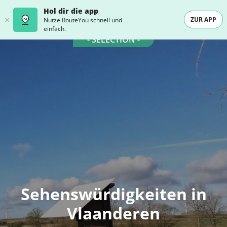
Hol dir die app
ZUR APP
Nutze RouteYou schnell und
einfach.
- SELECTION -
Sehenswürdigkeiten in
Vlaanderen