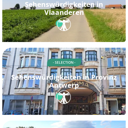
Sehenswürdigkeiten in
Vlaanderen
- SELECTION -
Sehenswürdigkeiten in Provinz
Antwerp