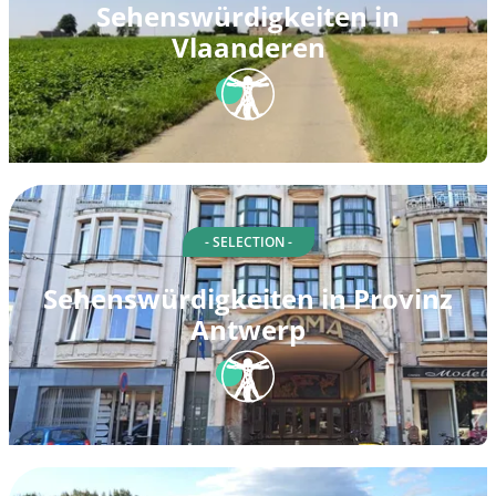
Sehenswürdigkeiten in
Vlaanderen
- SELECTION -
Sehenswürdigkeiten in Provinz
Antwerp