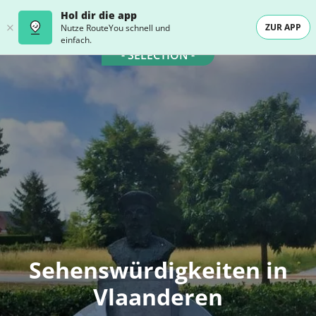
Hol dir die app
ZUR APP
Nutze RouteYou schnell und
einfach.
- SELECTION -
Sehenswürdigkeiten in
Vlaanderen