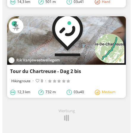
14,3 km
501 m
03u41
Hard
Rik Vanjeweetwellegem
Tour du Chartreuse - Dag 2 bis
Hikingroute
·
0
·
12,3 km
732 m
03u40
Medium
Werbung