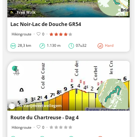
Free Walk
Lac Noir-Lac de Douche GR54
Hikingroute
·
0
·
28,3 km
1.130 m
07u32
Hard
Rik Vanjeweetwellegem
Route du Chartreuse - Dag 4
Hikingroute
·
0
·