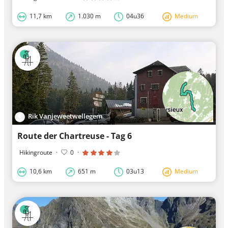
11,7 km
1.030 m
04u36
Medium
Rik Vanjeweetwellegem
Route der Chartreuse - Tag 6
Hikingroute
·
0
·
10,6 km
651 m
03u13
Medium