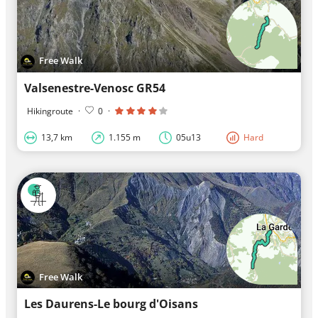
Free Walk
Valsenestre-Venosc GR54
Hikingroute
·
0
·
13,7 km
1.155 m
05u13
Hard
Free Walk
Les Daurens-Le bourg d'Oisans