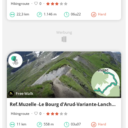
Hikingroute
·
0
·
22,3 km
1.146 m
06u22
Hard
Werbung
Free Walk
Ref.Muzelle -Le Bourg d'Arud-Variante-Lanchatra
Hikingroute
·
0
·
11 km
558 m
03u07
Hard