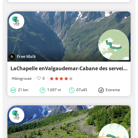
Free Walk
LaChapelle enValgaudemar-Cabane des serveille GR54
Hikingroute
·
0
·
21 km
1.697 m
07u45
Extreme