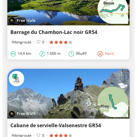
Free Walk
Barrage du Chambon-Lac noir GR54
Hikingroute
·
0
·
14,6 km
1.606 m
06u49
Hard
Free Walk
Cabane de servielle-Valsenestre GR54
Hikingroute
·
0
·