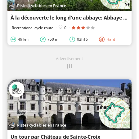
Pistes cyclables en France
À la découverte le long d'une abbaye: Abbaye Saint-Philibert de Tournus
Recreational cycle route
·
0
·
49 km
750 m
03h16
Hard
Advertisement
Pistes cyclables en France
Un tour par Château de Sainte-Croix