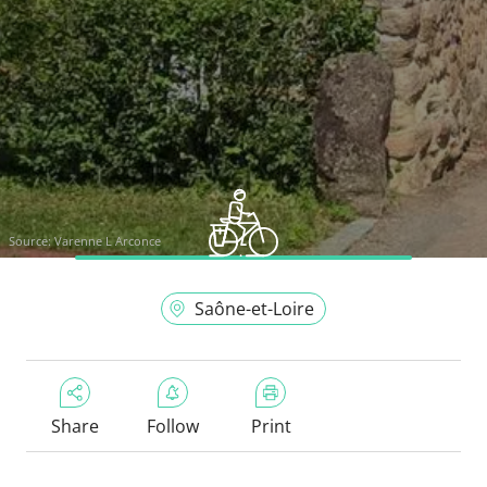
Source:
Varenne L Arconce
Saône-et-Loire
Share
Follow
Print