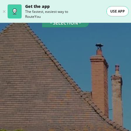
Get the app
USE APP
The fastest, easiest way to
RouteYou
- SELECTION -