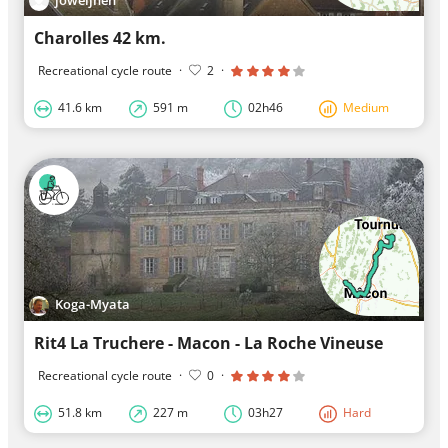
Charolles 42 km.
Recreational cycle route
·
2
·
41.6 km
591 m
02h46
Medium
Koga-Myata
Rit4 La Truchere - Macon - La Roche Vineuse
Recreational cycle route
·
0
·
51.8 km
227 m
03h27
Hard