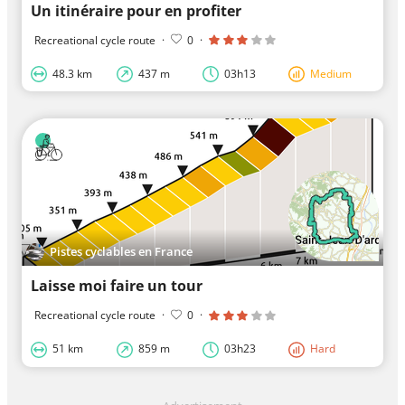
Un itinéraire pour en profiter
Recreational cycle route
·
0
·
48.3 km
437 m
03h13
Medium
Pistes cyclables en France
Laisse moi faire un tour
Recreational cycle route
·
0
·
51 km
859 m
03h23
Hard