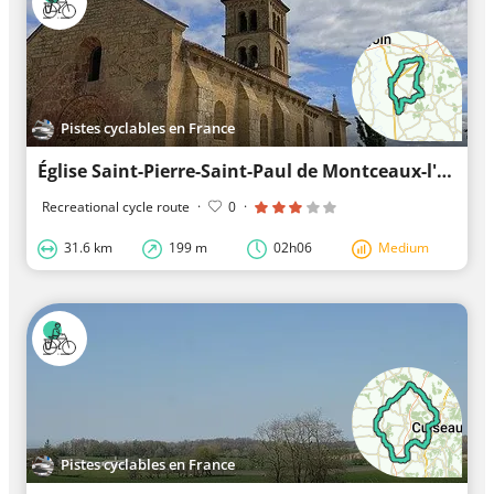
Pistes cyclables en France
Église Saint-Pierre-Saint-Paul de Montceaux-l'Étoile à vélo
Recreational cycle route
·
0
·
31.6 km
199 m
02h06
Medium
Pistes cyclables en France