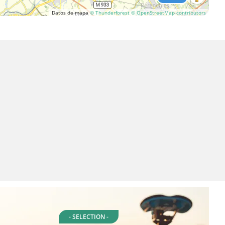
Datos de mapa
© Thunderforest
© OpenStreetMap contributors
- SELECTION -