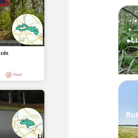
L
ncés
Hard
Rut