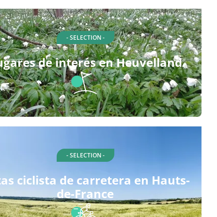
- SELECTION -
ugares de interés en Heuvelland
- SELECTION -
as ciclista de carretera en Hauts-
de-France