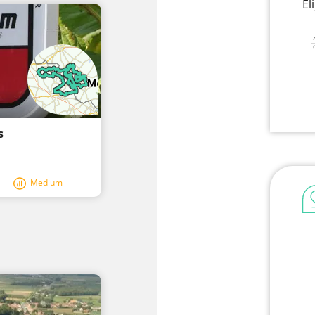
El
s
Medium