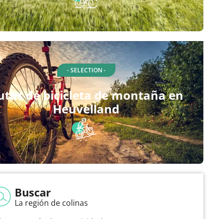
- SELECTION -
utas de bicicleta de montaña en
Heuvelland
Buscar
La región de colinas