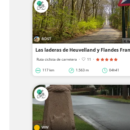
BDST
Las laderas de Heuvelland y Flandes Fra
Ruta ciclista de carretera
·
11
·
117 km
1.563 m
04h41
WW