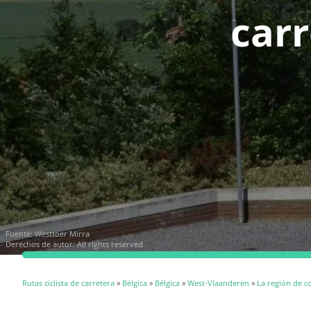
car
Fuente:
Westtoer Mirra
Derechos de autor: All rights reserved
Rutas ciclista de carretera
»
Bélgica
»
Bélgica
»
West-Vlaanderen
»
La región de co