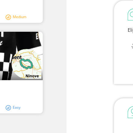
Medium
El
Easy