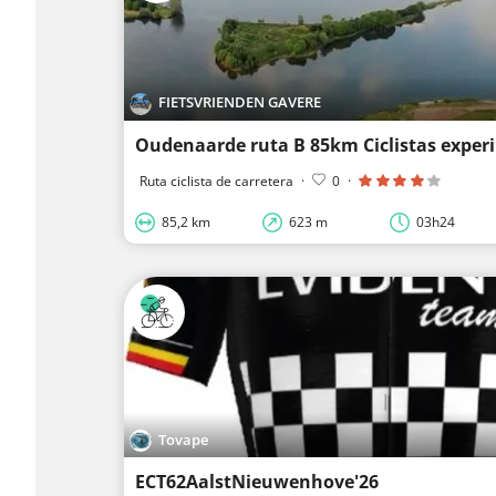
FIETSVRIENDEN GAVERE
Oudenaarde ruta B 85km Ciclistas expe
Ruta ciclista de carretera
·
0
·
85,2 km
623 m
03h24
Tovape
ECT62AalstNieuwenhove'26