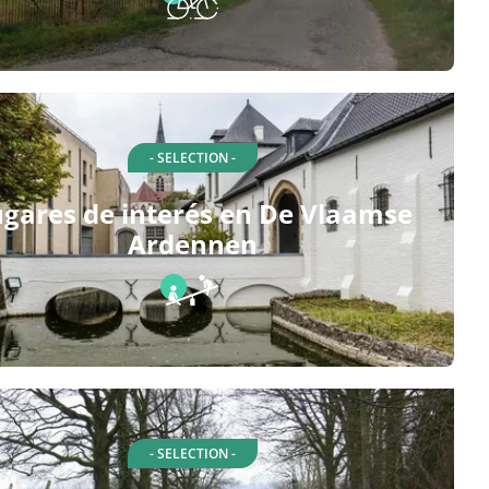
- SELECTION -
gares de interés en De Vlaamse
Ardennen
- SELECTION -