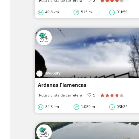
Ruta ciclista de carretera
·
2
·
49,8 km
515 m
01h59
Jay86Jay
Ardenas Flamencas
Ruta ciclista de carretera
·
5
·
84,3 km
1.089 m
03h22