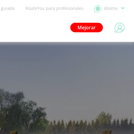
a guiada
RouteYou para profesionales
Idioma
Mejorar
e