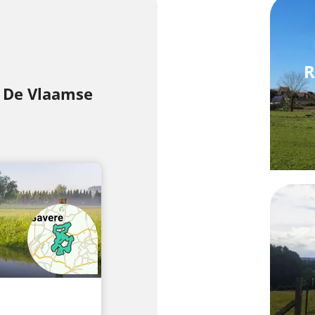
R
n De Vlaamse