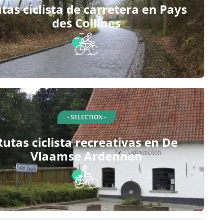
tas ciclista de carretera en Pays
des Collines
- SELECTION -
Rutas ciclista recreativas en De
Vlaamse Ardennen