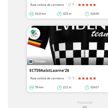
Ruta ciclista de carretera
·
1
·
62,6 km
425 m
02h30
Tovape
ECT59AalstLaarne'26
Ruta ciclista de carretera
·
1
·
59 km
222 m
02h21
Publicidad