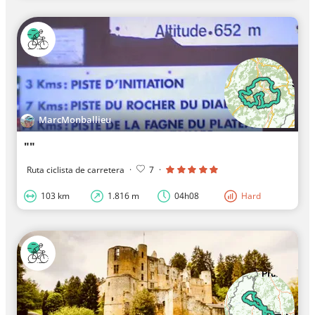
MarcMonballieu
""
Ruta ciclista de carretera
·
7
·
103 km
1.816 m
04h08
Hard