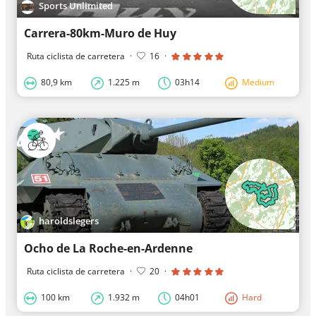
Sports Unlimited
Carrera-80km-Muro de Huy
Ruta ciclista de carretera
·
16
·
80,9 km
1.225 m
03h14
Medium
haroldslegers
Ocho de La Roche-en-Ardenne
Ruta ciclista de carretera
·
20
·
100 km
1.932 m
04h01
Hard