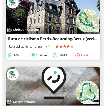
Christian Deman
Ruta de ciclismo Betrix-Beauraing-Betrix (verificada)
Ruta ciclista de carretera
·
1
·
106 km
1.567 m
04h13
Hard
MarcMonballieu