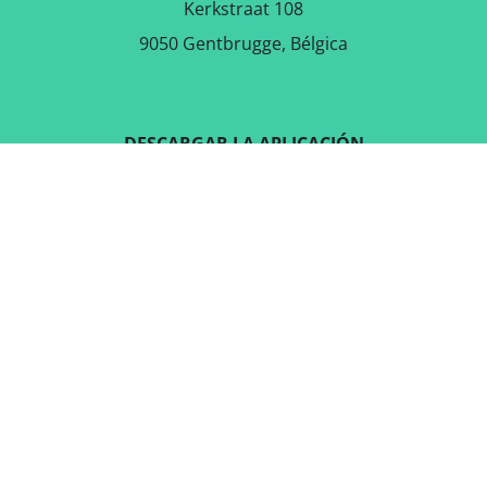
Kerkstraat 108
9050 Gentbrugge, Bélgica
DESCARGAR LA APLICACIÓN
GRATUITA
SÍGUENOS