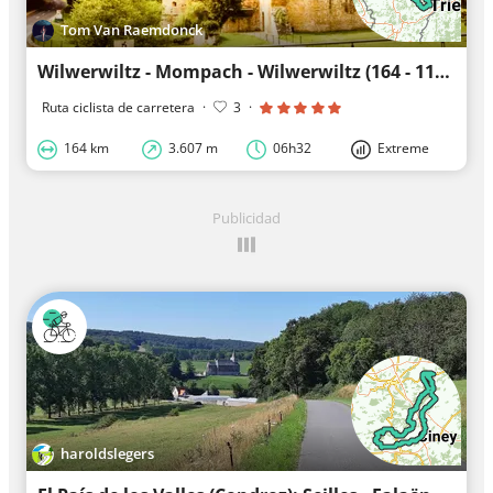
Tom Van Raemdonck
Wilwerwiltz - Mompach - Wilwerwiltz (164 - 117 - 99 km)
Ruta ciclista de carretera
·
3
·
164 km
3.607 m
06h32
Extreme
Publicidad
haroldslegers