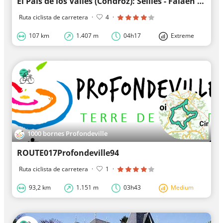
El País de los Valles (Condroz): Seilles - Falaën v.v.
Ruta ciclista de carretera
·
4
·
107 km
1.407 m
04h17
Extreme
1000 bornes Profondeville
ROUTE017Profondeville94
Ruta ciclista de carretera
·
1
·
93,2 km
1.151 m
03h43
Medium