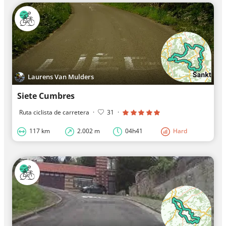
Laurens Van Mulders
Siete Cumbres
Ruta ciclista de carretera
·
31
·
117 km
2.002 m
04h41
Hard