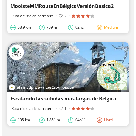
MooisteMMRouteEnBélgicaVersiónBásica2
Ruta ciclista de carretera
·
2
·
58,9 km
709 m
02h21
Medium
alainvdp www.Les2sources.be
Escalando las subidas más largas de Bélgica
Ruta ciclista de carretera
·
1
·
105 km
1.851 m
04h11
Hard