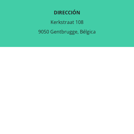
DIRECCIÓN
Kerkstraat 108
9050 Gentbrugge, Bélgica
DESCARGAR LA APLICACIÓN
GRATUITA