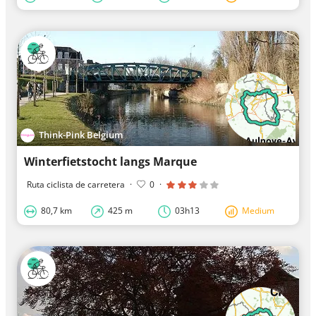
Think-Pink Belgium
Winterfietstocht langs Marque
Ruta ciclista de carretera
·
0
·
80,7 km
425 m
03h13
Medium