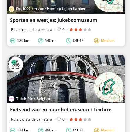
De 1000 km voor Kom op tegen Kanker
Sporten en weetjes: Jukeboxmuseum
Ruta ciclista de carretera
·
0
·
120 km
540 m
04h47
Medium
Think-Pink Belgium
Fietsend van en naar het museum: Texture
Ruta ciclista de carretera
·
0
·
134 km
496 m
05h21
Medium