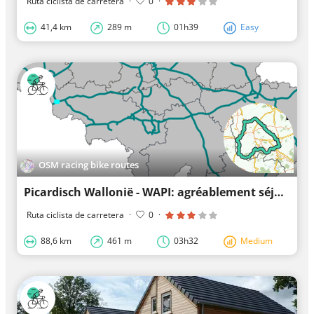
Ruta ciclista de carretera
·
0
·
41,4 km
289 m
01h39
Easy
OSM racing bike routes
Picardisch Wallonië - WAPI: agréablement séjourner sur le vélo
Ruta ciclista de carretera
·
0
·
88,6 km
461 m
03h32
Medium