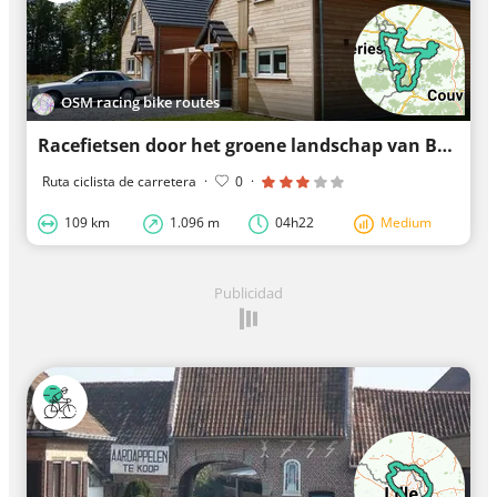
OSM racing bike routes
Racefietsen door het groene landschap van Beaumont en Cousolre
Ruta ciclista de carretera
·
0
·
109 km
1.096 m
04h22
Medium
Publicidad