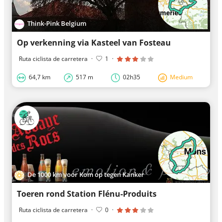
Think-Pink Belgium
Op verkenning via Kasteel van Fosteau
Ruta ciclista de carretera
·
1
·
64,7 km
517 m
02h35
Medium
De 1000 km voor Kom op tegen Kanker
Toeren rond Station Flénu-Produits
Ruta ciclista de carretera
·
0
·