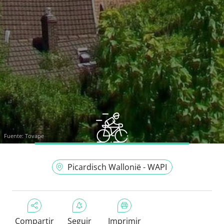
Fuente:
Tovape
Picardisch Wallonië - WAPI
Compartir
Seguir
Imprimir