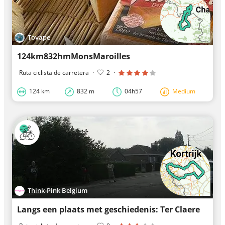
Tovape
124km832hmMonsMaroilles
Ruta ciclista de carretera
·
2
·
124 km
832 m
04h57
Medium
Think-Pink Belgium
Langs een plaats met geschiedenis: Ter Claere