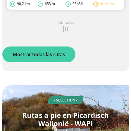
90,2 km
653 m
03h36
Medium
Publicidad
Mostrar todas las rutas
- SELECTION -
Rutas a pie en Picardisch
Wallonië - WAPI