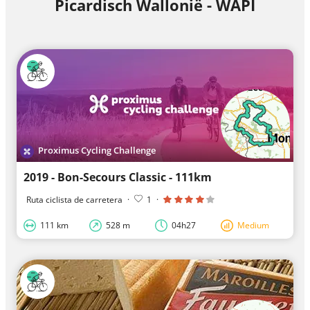
Picardisch Wallonië - WAPI
Proximus Cycling Challenge
2019 - Bon-Secours Classic - 111km
Ruta ciclista de carretera
·
1
·
111 km
528 m
04h27
Medium