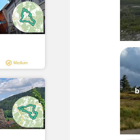
Medium
b