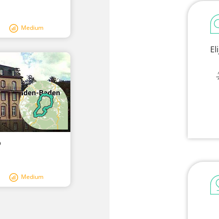
Medium
El
o
Medium