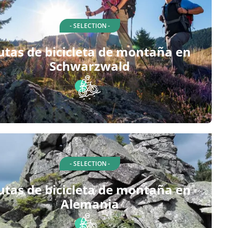
- SELECTION -
utas de bicicleta de montaña en
Schwarzwald
- SELECTION -
utas de bicicleta de montaña en
Alemania