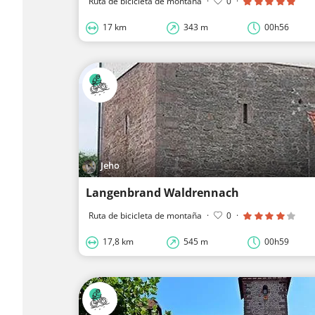
Ruta de bicicleta de montaña
·
0
·
17 km
343 m
00h56
Jeho
Langenbrand Waldrennach
Ruta de bicicleta de montaña
·
0
·
17,8 km
545 m
00h59