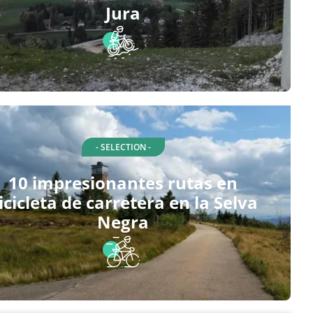
Jura
- SELECTION -
10 impresionantes rutas en
icicleta de carretera en la Selva
Negra