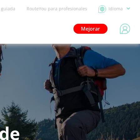
a guiada
RouteYou para profesionales
Idioma
Mejorar
 de