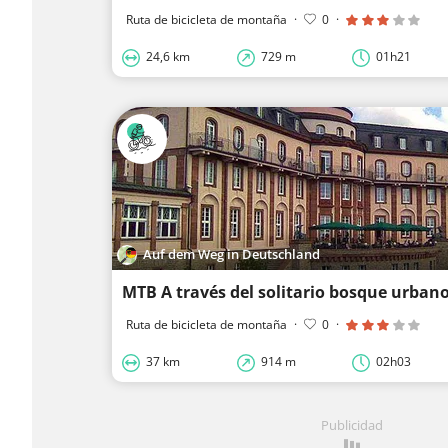
Ruta de bicicleta de montaña
·
0
·
24,6 km
729 m
01h21
Auf dem Weg in Deutschland
MTB A través del solitario bosque urban
Ruta de bicicleta de montaña
·
0
·
37 km
914 m
02h03
Publicidad