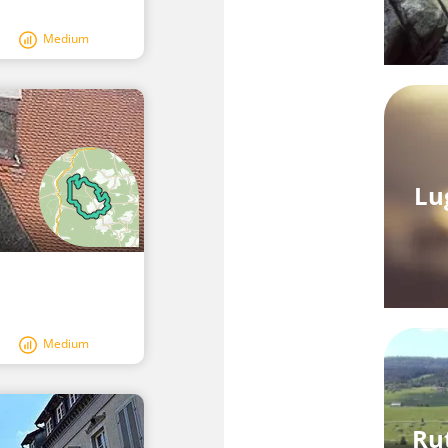
Medium
Lu
Medium
Ru