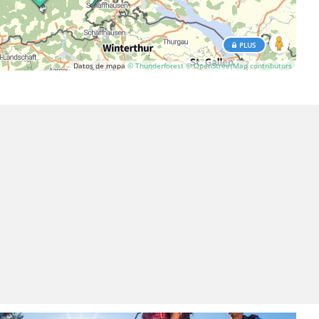
PLUS
Datos de mapa
© Thunderforest
© OpenStreetMap contributors