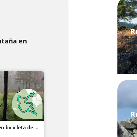
R
ntaña en
R
Langenbrand Charlottenhöhe recorrido en bicicleta de montaña