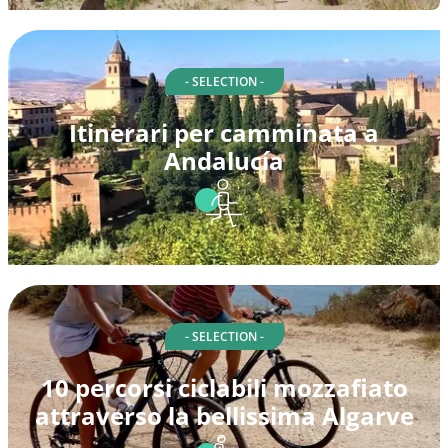
- SELECTION -
Itinerari per camminata a
Andalucía
- SELECTION -
10 percorsi ciclabili mozzafiato
attraverso la bellissima Algarve