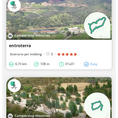
Camperstop Messines
entroterra
Itinerario per trekking
·
0
·
6,73 km
108 m
01o31
Easy
Camperstop Messines