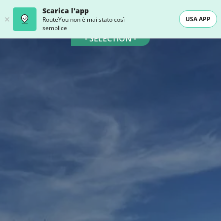
Scarica l'app
USA APP
RouteYou non è mai stato così
semplice
- SELECTION -