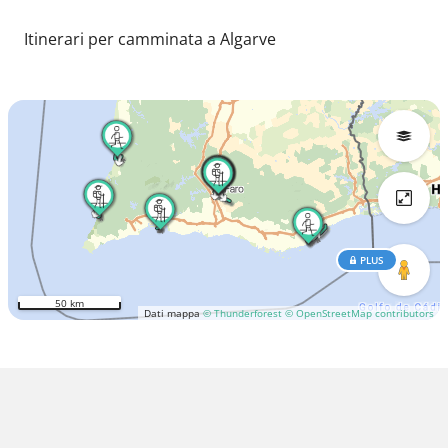
Itinerari per camminata a Algarve
PLUS
50 km
Dati mappa
© Thunderforest
© OpenStreetMap contributors