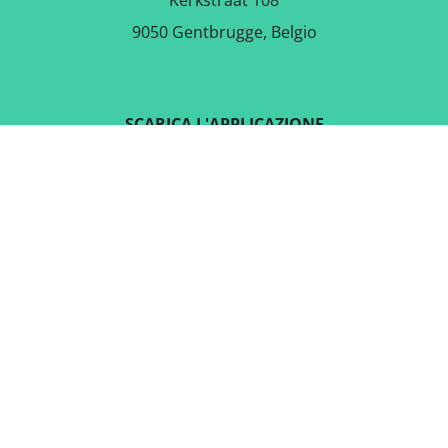
Kerkstraat 108
9050 Gentbrugge, Belgio
SCARICA L'APPLICAZIONE
GRATUITA
SEGUICI