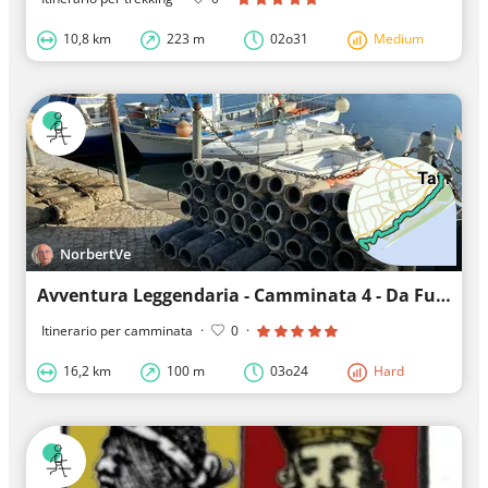
10,8 km
223 m
02o31
Medium
NorbertVe
Avventura Leggendaria - Camminata 4 - Da Fuzeta a Tavira
Itinerario per camminata
·
0
·
16,2 km
100 m
03o24
Hard