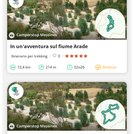
Camperstop Messines
In un'avventura sul fiume Arade
Itinerario per trekking
·
0
·
10,4 km
214 m
02o26
Medium
Camperstop Messines