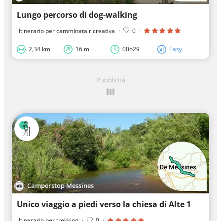
Lungo percorso di dog-walking
Itinerario per camminata ricreativa
·
0
·
2,34 km
16 m
00o29
Easy
Pubblicità
Camperstop Messines
Unico viaggio a piedi verso la chiesa di Alte 1
Itinerario per trekking
·
0
·