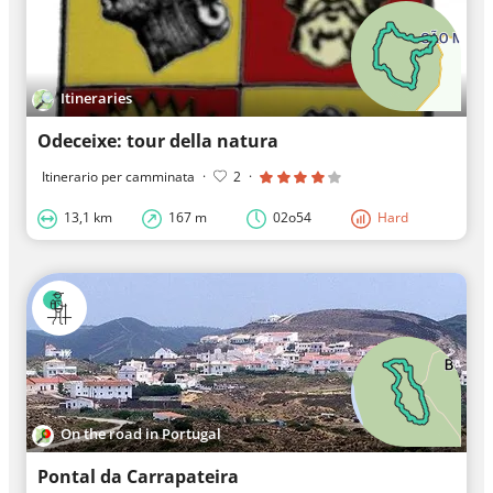
Itineraries
Odeceixe: tour della natura
Itinerario per camminata
·
2
·
13,1 km
167 m
02o54
Hard
On the road in Portugal
Pontal da Carrapateira