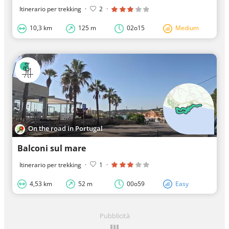
Itinerario per trekking
·
2
·
10,3 km
125 m
02o15
Medium
On the road in Portugal
Balconi sul mare
Itinerario per trekking
·
1
·
4,53 km
52 m
00o59
Easy
Pubblicità