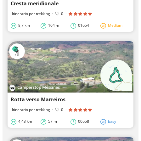
Cresta meridionale
Itinerario per trekking
·
0
·
8,7 km
104 m
01o54
Medium
Camperstop Messines
Rotta verso Marreiros
Itinerario per trekking
·
0
·
4,43 km
57 m
00o58
Easy