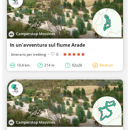
Camperstop Messines
In un'avventura sul fiume Arade
Itinerario per trekking
·
0
·
10,4 km
214 m
02o26
Medium
Camperstop Messines