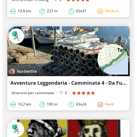
10,8 km
223 m
02o31
Medium
NorbertVe
Avventura Leggendaria - Camminata 4 - Da Fuzeta a Tavira
Itinerario per camminata
·
0
·
16,2 km
100 m
03o24
Hard