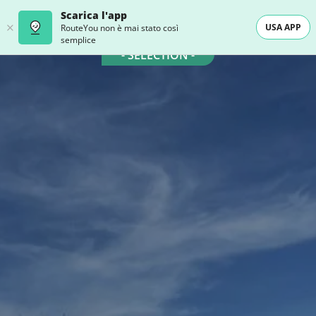
Scarica l'app
USA APP
RouteYou non è mai stato così
semplice
- SELECTION -