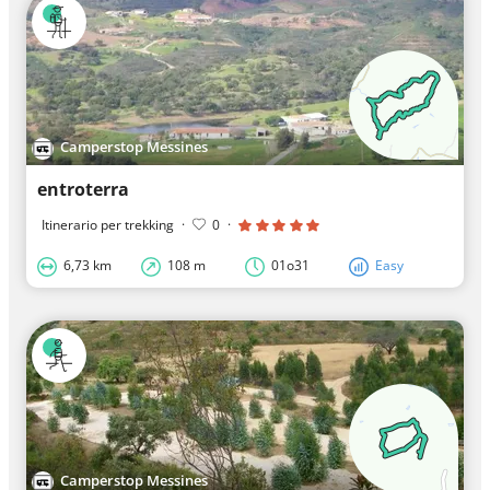
Camperstop Messines
entroterra
Itinerario per trekking
·
0
·
6,73 km
108 m
01o31
Easy
Camperstop Messines