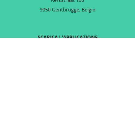
Kerkstraat 108
9050 Gentbrugge, Belgio
SCARICA L'APPLICAZIONE
GRATUITA
SEGUICI