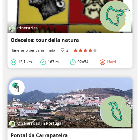
Itineraries
Odeceixe: tour della natura
Itinerario per camminata
·
2
·
13,1 km
167 m
02o54
Hard
On the road in Portugal
Pontal da Carrapateira