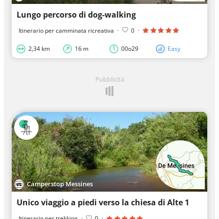
Lungo percorso di dog-walking
Itinerario per camminata ricreativa
·
0
·
2,34 km
16 m
00o29
Easy
Pubblicità
Camperstop Messines
Unico viaggio a piedi verso la chiesa di Alte 1
Itinerario per trekking
·
0
·