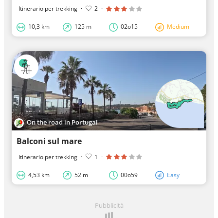
Itinerario per trekking
·
2
·
10,3 km
125 m
02o15
Medium
On the road in Portugal
Balconi sul mare
Itinerario per trekking
·
1
·
4,53 km
52 m
00o59
Easy
Pubblicità