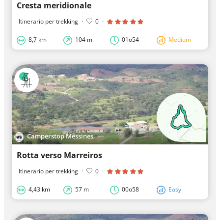
Cresta meridionale
Itinerario per trekking
·
0
·
8,7 km
104 m
01o54
Medium
Camperstop Messines
Rotta verso Marreiros
Itinerario per trekking
·
0
·
4,43 km
57 m
00o58
Easy