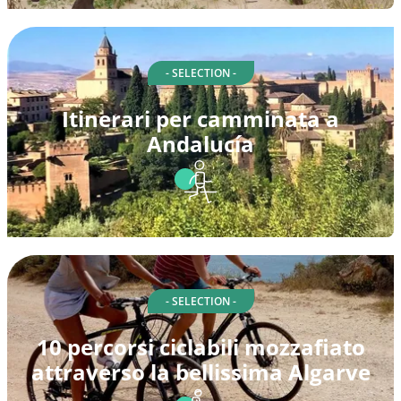
- SELECTION -
Itinerari per camminata a
Andalucía
- SELECTION -
10 percorsi ciclabili mozzafiato
attraverso la bellissima Algarve