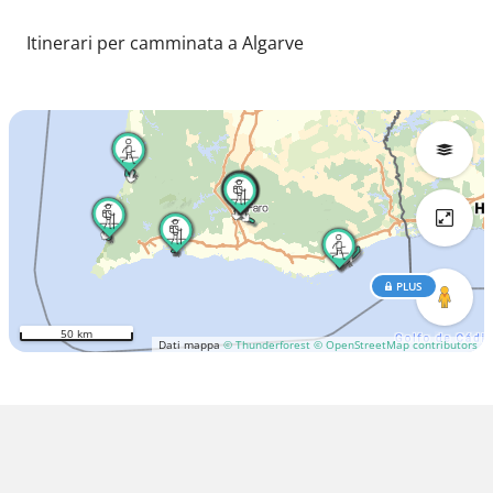
Itinerari per camminata a Algarve
PLUS
50 km
Dati mappa
© Thunderforest
© OpenStreetMap contributors