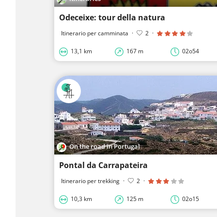
Odeceixe: tour della natura
Itinerario per camminata
·
2
·
13,1 km
167 m
02o54
On the road in Portugal
Pontal da Carrapateira
Itinerario per trekking
·
2
·
10,3 km
125 m
02o15