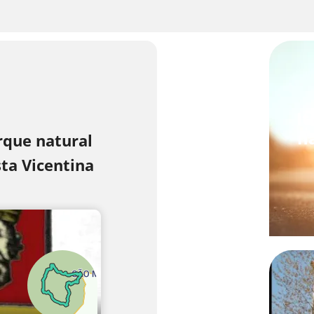
I
n
rque natural
ta Vicentina