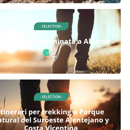
- SELECTION -
inerari per camminata a Algarve
- SELECTION -
Itinerari per trekking a Parque
atural del Suroeste Alentejano y
Costa Vicentina