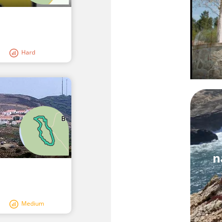
Hard
n
Medium