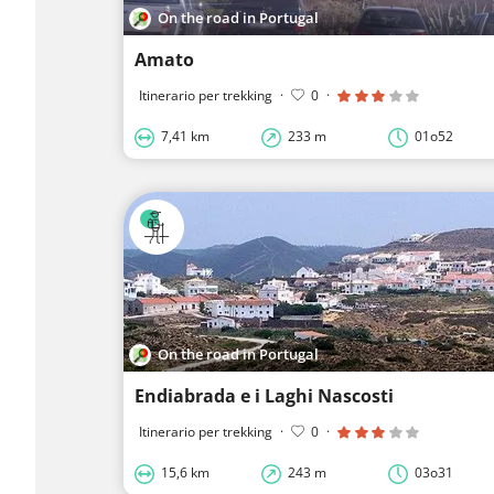
On the road in Portugal
Amato
Itinerario per trekking
·
0
·
7,41 km
233 m
01o52
On the road in Portugal
Endiabrada e i Laghi Nascosti
Itinerario per trekking
·
0
·
15,6 km
243 m
03o31