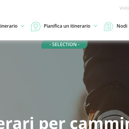
Visit
tinerario
Pianifica un itinerario
Nodi
- SELECTION -
nerari per cammi