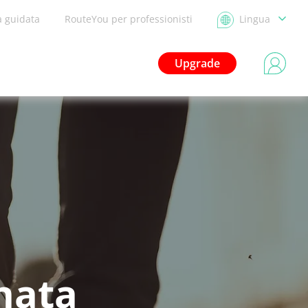
a guidata
RouteYou per professionisti
Lingua
Upgrade
nata