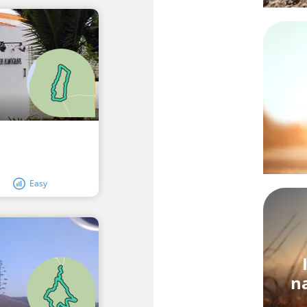
It
Easy
n