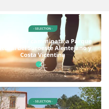
- SELECTION -
tinerari per camminata a Parque
atural del Suroeste Alentejano y
Costa Vicentina
- SELECTION -