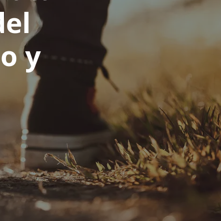
del
o y