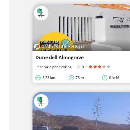
On the road in Portugal
Dune dell'Almograve
Itinerario per trekking
·
0
·
8,23 km
73 m
01o46