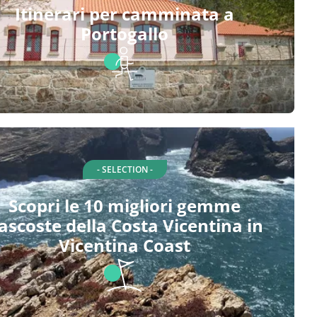
Itinerari per camminata a
Portogallo
- SELECTION -
Scopri le 10 migliori gemme
ascoste della Costa Vicentina in
Vicentina Coast