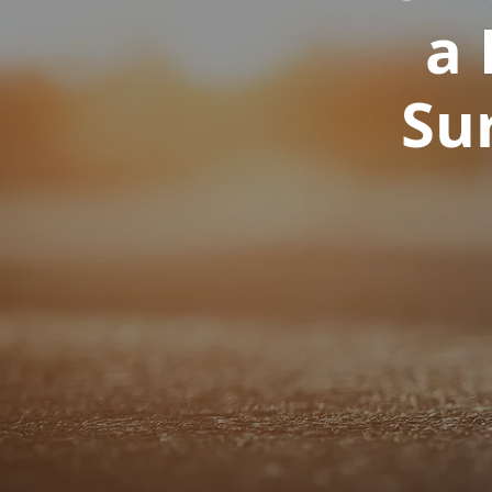
a 
Su