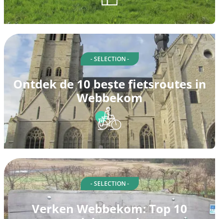
- SELECTION -
Ontdek de 10 beste fietsroutes in
Webbekom
- SELECTION -
Verken Webbekom: Top 10