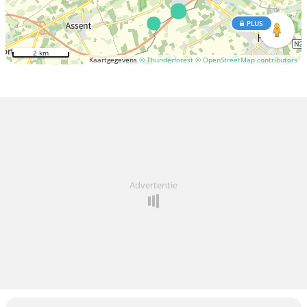
PLUS
2 km
Kaartgegevens
© Thunderforest
© OpenStreetMap contributors
Advertentie