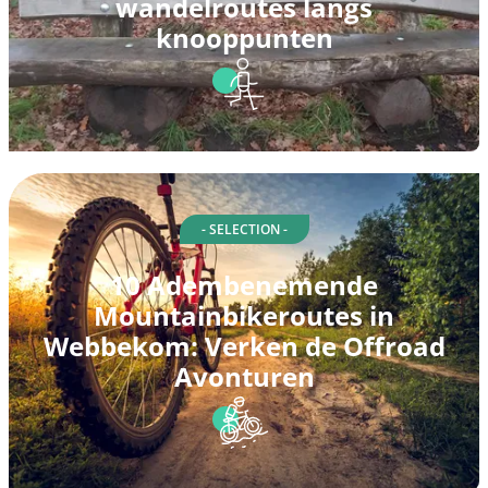
wandelroutes langs
knooppunten
- SELECTION -
10 Adembenemende
Mountainbikeroutes in
Webbekom: Verken de Offroad
Avonturen