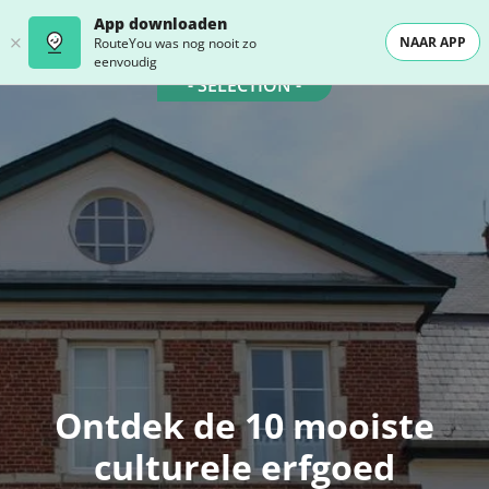
App downloaden
NAAR APP
RouteYou was nog nooit zo
eenvoudig
- SELECTION -
Ontdek de 10 mooiste
culturele erfgoed