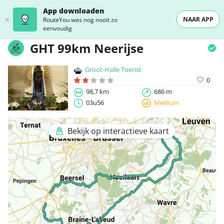
App downloaden
NAAR APP
RouteYou was nog nooit zo
eenvoudig
GHT 99km Neerijse
Groot-Halle Toerist
0
98,7 km
686 m
03u56
Medium
Bekijk op interactieve kaart