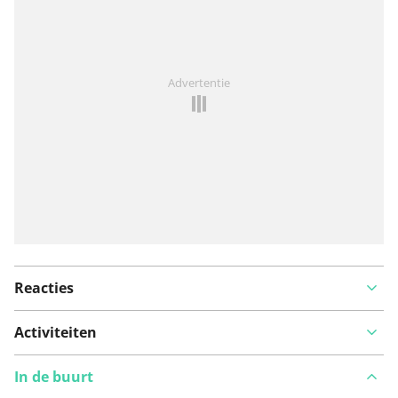
Iets opgevallen op deze route?
Probleem toevoegen
Advertentie
Reacties
Activiteiten
In de buurt