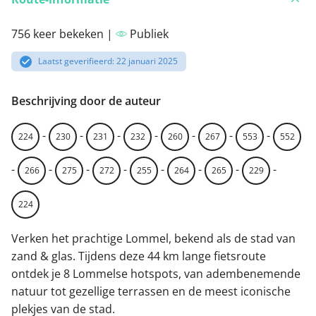
756 keer bekeken |
Publiek
Laatst geverifieerd: 22 januari 2025
Beschrijving door de auteur
-
-
-
-
-
-
-
224
230
231
232
260
267
553
552
-
-
-
-
-
-
-
-
266
275
272
255
264
265
229
224
Verken het prachtige Lommel, bekend als de stad van
zand & glas. Tijdens deze 44 km lange fietsroute
ontdek je 8 Lommelse hotspots, van adembenemende
natuur tot gezellige terrassen en de meest iconische
plekjes van de stad.