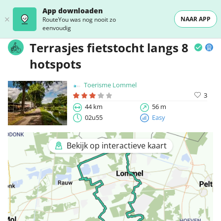
App downloaden
NAAR APP
RouteYou was nog nooit zo
eenvoudig
Terrasjes fietstocht langs 8
hotspots
Toerisme Lommel
3
44 km
56 m
02u55
Easy
Bekijk op interactieve kaart