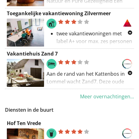
Natuur en Pure Gezelligheid Een
plek waar je de tijd even vergeet.
Toegankelijke vakantiewoning Zilvermeer
Alleen jij, de natuur en het zachte
geluid van de bries die door
bladeren strijkt. Welkom bij ’t
twee vakantiewoningen met
Boshuys in Lommel – een plek waar
label A+ voor max. zes personen
je diep ademhaalt en meteen voelt:
centrale en rustige ligging, op
Vakantiehuis Zand 7
ja, dit is het. Ochtendrust – Word
wandelafstand van activiteiten
wakker met het gefluit van vogels en
en horecazaken, met uitzicht op
geniet van een kop koffie op het
nabijgelegen bos
Aan de rand van het Kattenbos in
terras, omringd door groen. Ultieme
meer info en reservatie:
Lommel wacht Zand7. Deze oude
ontspanning – Dommel weg in de
https://www.zilvermeer.be/overna
hoeve is compleet gerenoveerd en
hangmat tussen de bomen, laat de
-toegankelijke-woning.htm
l
Meer overnachtingen...
daarbij werden de authentieke
dag van je afglijden in de warme
Bekijk de toegankelijke
elementen van toen in de spotlight
jacuzzi onder de sterren en sluit af
Diensten in de buurt
aanlooproute naar de
gezet. De charme van vroeger en
met een glas wijn bij het sfeervolle
Drempelvrije Kempenroute
het comfort van nu dus. Of
Hof Ten Vrede
haardvuur. Avontuur voor de deur –
hier
.
balkenplafonds maar net zo goed
Fiets of wandel rechtstreeks het bos
Netfix. En dankzij de heldere