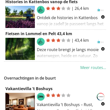
Histories in Kattenbos vanop de fiets
gezellige Postel om daarna terug te
|
26,4 km
keren naar de vertrekplaats via de
Blauwe Kei. Prachtig!
Ontdek de histories in Kattenbos
vanop je zadel! Je passeert langs het
Kristalpark, Kattenbos en de Duitse
Fietsen in Lommel en Pelt 43,4 km
oorlogsbegraafplaats.
|
43,4 km
Deze route brengt je langs mooie
waterwegen, heide en natuur. Zo
kom je in Pelt terecht, langs de
Meer routes...
kinderspeeltuin 'De Scoutsrally'
waar er ook een kinderboederij en
Overnachtingen in de buurt
een restaurant is. Daarna fiets je
terug naar de startplek via Lommel
Vakantievilla ‘t Boshuys
Kolonie.
Vakantievilla ’t Boshuys – Rust,