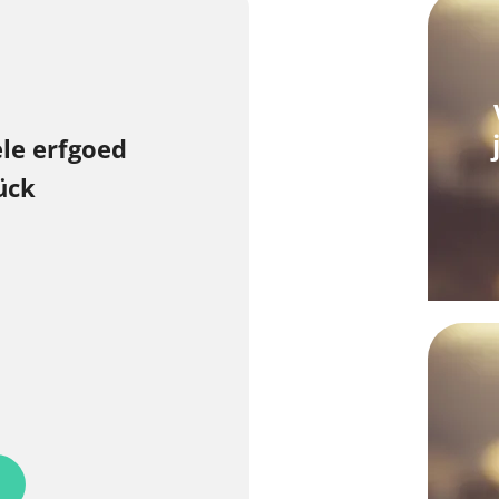
le erfgoed
ück