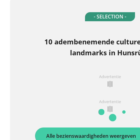
- SELECTION -
10 adembenemende culture
landmarks in Hunsr
Advertentie
Advertentie
Alle bezienswaardigheden weergeven