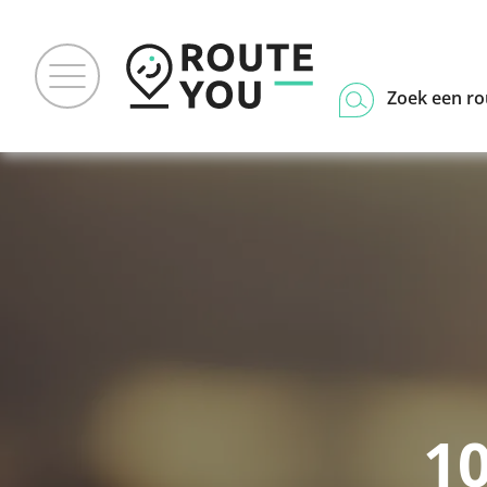
Zoek een ro
1