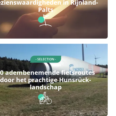
zienswaardigheden in Rijnland-
Palts
- SELECTION -
0 adembenemende fietsroutes
door het prachtige Hunsrück-
landschap