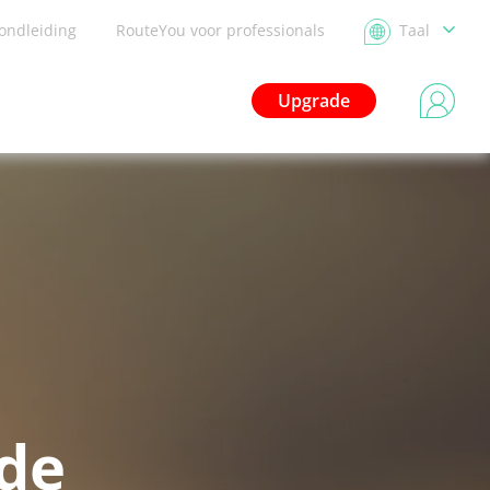
ondleiding
RouteYou voor professionals
Taal
Upgrade
de