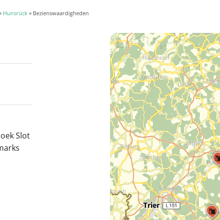
»
Hunsrück
» Bezienswaardigheden
oek Slot
dmarks