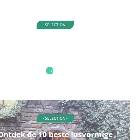
- SELECTION -
tdek de top 10 wandelroutes in
nsrück: prachtige bewegwijzerde
paden
- SELECTION -
Ontdek de 10 beste lusvormige