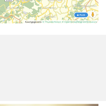
PLUS
Kaartgegevens
© Thunderforest
© OpenStreetMap contributors