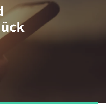
d
rück