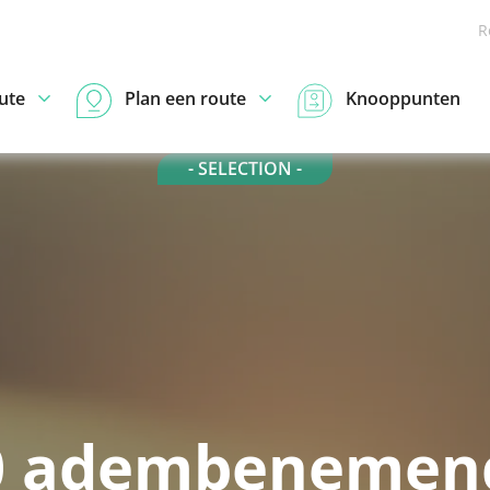
R
ute
Plan een route
Knooppunten
- SELECTION -
0 adembenemen