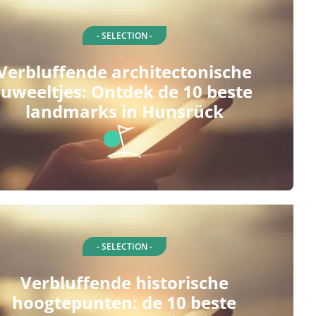
- SELECTION -
Verbluffende architectonische
juweeltjes: Ontdek de 10 beste
landmarks in Hunsrück
- SELECTION -
Verbluffende historische
hoogtepunten: de 10 beste