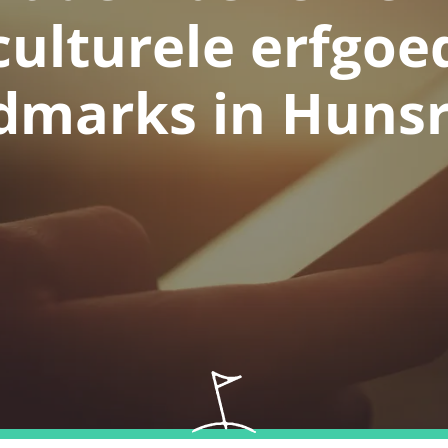
culturele erfgoe
dmarks in Huns