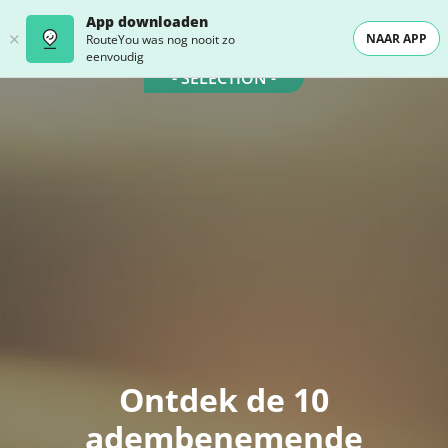
App downloaden
NAAR APP
RouteYou was nog nooit zo
eenvoudig
- SELECTION -
Ontdek de 10
adembenemende