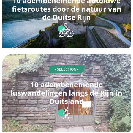
10 adembenemende autoluwe
fietsroutes door de natuur van
de Duitse Rijn
- SELECTION -
10 adembenemende
luswandelingen langs de Rijn in
Duitsland