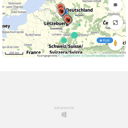
PLUS
200 km
Kaartgegevens
© Thunderforest
© OpenStreetMap contributors
Advertentie