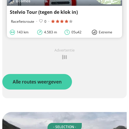
Dromos
Stelvio Tour (tegen de klok in)
Racefietsroute
·
0
·
143 km
4.583 m
05u42
Extreme
Advertentie
Alle routes weergeven
- SELECTION -