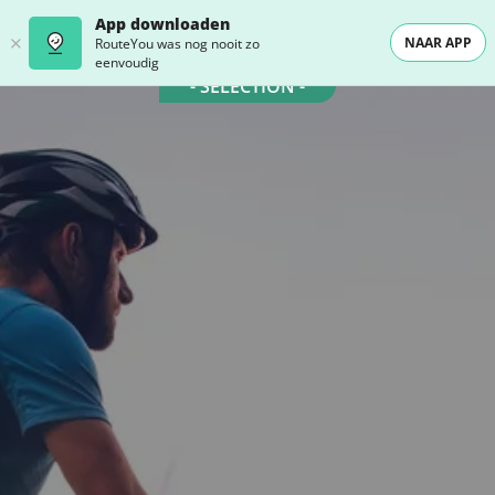
App downloaden
NAAR APP
RouteYou was nog nooit zo
eenvoudig
- SELECTION -