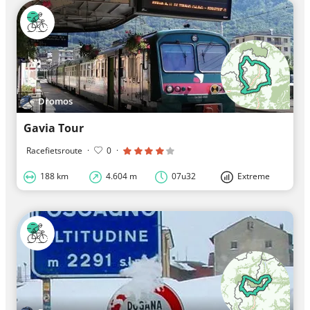
Dromos
Gavia Tour
Racefietsroute
·
0
·
188 km
4.604 m
07u32
Extreme