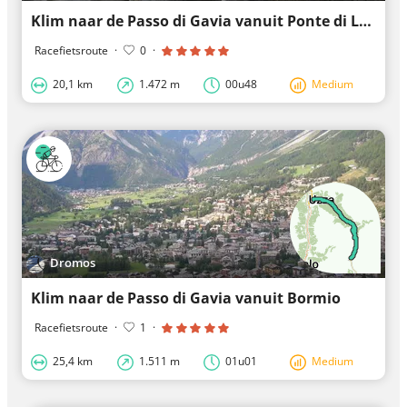
Klim naar de Passo di Gavia vanuit Ponte di Legno
Racefietsroute
·
0
·
20,1 km
1.472 m
00u48
Medium
Dromos
Klim naar de Passo di Gavia vanuit Bormio
Racefietsroute
·
1
·
25,4 km
1.511 m
01u01
Medium