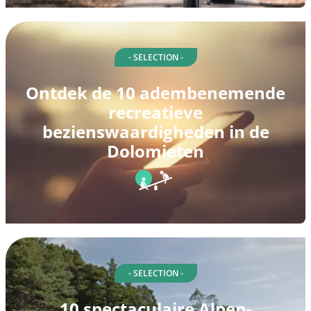
- SELECTION -
Ontdek de 10 adembenemende
recreatieve
bezienswaardigheden in de
Dolomieten
- SELECTION -
10 spectaculaire Alpen-