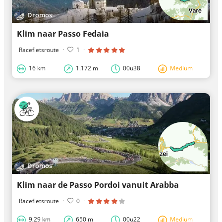
Dromos
Klim naar Passo Fedaia
Racefietsroute
·
1
·
16 km
1.172 m
00u38
Medium
Dromos
Klim naar de Passo Pordoi vanuit Arabba
Racefietsroute
·
0
·
9,29 km
650 m
00u22
Medium