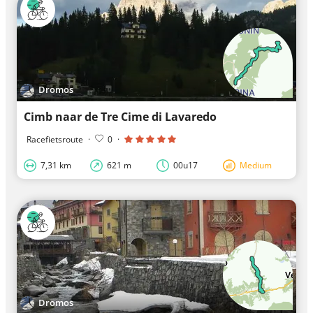
Dromos
Cimb naar de Tre Cime di Lavaredo
Racefietsroute
·
0
·
7,31 km
621 m
00u17
Medium
Dromos