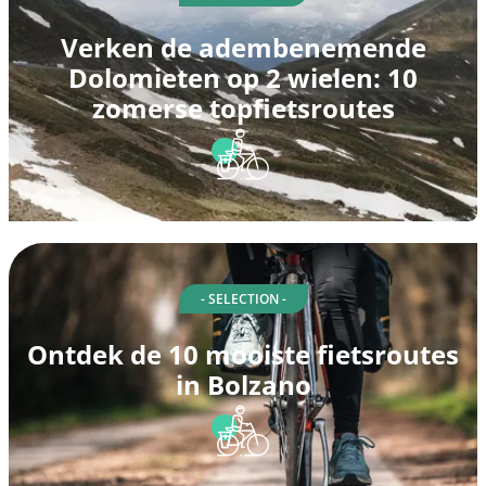
Verken de adembenemende
Dolomieten op 2 wielen: 10
zomerse topfietsroutes
- SELECTION -
Ontdek de 10 mooiste fietsroutes
in Bolzano