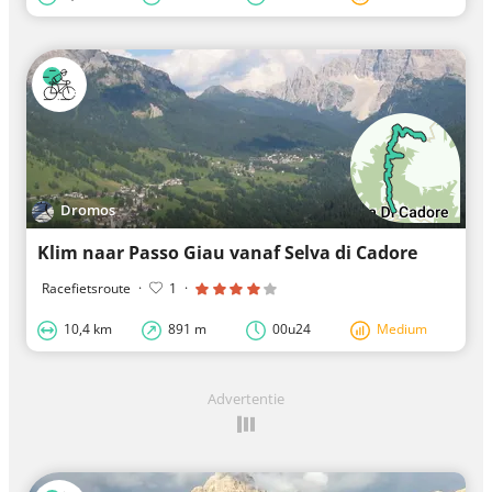
Dromos
Klim naar Passo Giau vanaf Selva di Cadore
Racefietsroute
·
1
·
10,4 km
891 m
00u24
Medium
Advertentie