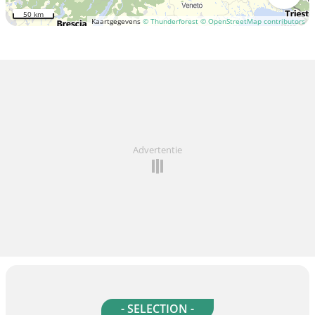
50 km
Kaartgegevens
© Thunderforest
© OpenStreetMap contributors
Advertentie
- SELECTION -