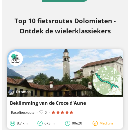
Top 10 fietsroutes Dolomieten -
Ontdek de wielerklassiekers
Dromos
Beklimming van de Croce d'Aune
Racefietsroute
·
0
·
8,7 km
673 m
00u20
Medium