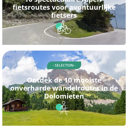
fietsroutes voor avontuurlijke
fietsers
- SELECTION -
Ontdek de 10 mooiste
onverharde wandelroutes in de
Dolomieten