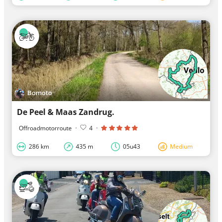
Bomoto
De Peel & Maas Zandrug.
Offroadmotorroute
·
4
·
286 km
435 m
05u43
Medium