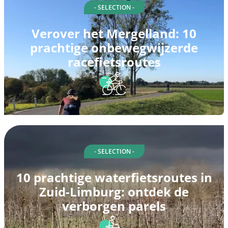
- SELECTION -
Verover het Mergelland: 10
prachtige onbewegwijzerde
racefietsroutes
- SELECTION -
10 prachtige waterfietsroutes in
Zuid-Limburg: ontdek de
verborgen parels