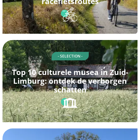
racefietsroutes
- SELECTION -
Top 10 culturele musea in Zuid-
Limburg: ontdek de verborgen
schatten