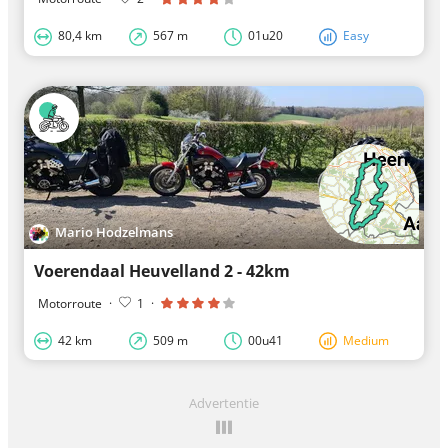
80,4 km
567 m
01u20
Easy
Mario Hodzelmans
Voerendaal Heuvelland 2 - 42km
Motorroute
·
1
·
42 km
509 m
00u41
Medium
Advertentie