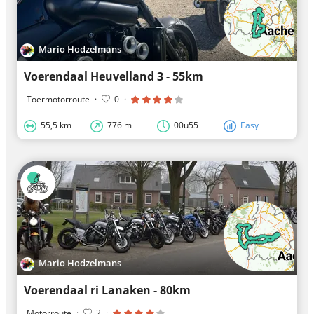
Mario Hodzelmans
Voerendaal Heuvelland 3 - 55km
Toermotorroute
·
0
·
55,5 km
776 m
00u55
Easy
Mario Hodzelmans
Voerendaal ri Lanaken - 80km
Motorroute
·
2
·