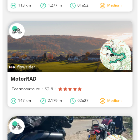
113 km
1.277 m
01u52
Medium
flowrider
MotorRAD
Toermotorroute
·
9
·
147 km
2.179 m
02u27
Medium