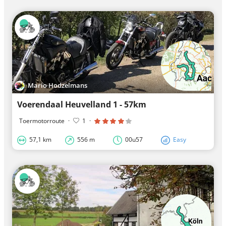
Mario Hodzelmans
Voerendaal Heuvelland 1 - 57km
Toermotorroute
·
1
·
57,1 km
556 m
00u57
Easy