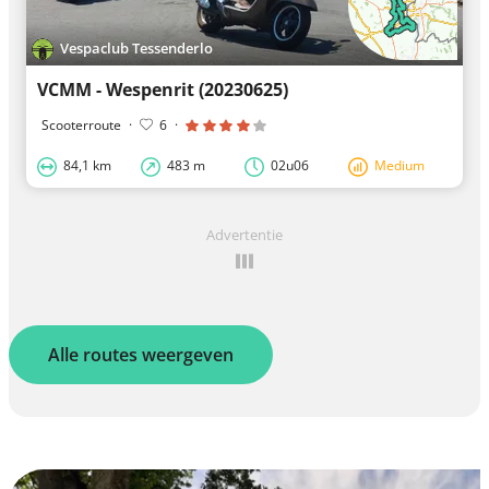
Vespaclub Tessenderlo
VCMM - Wespenrit (20230625)
Scooterroute
·
6
·
84,1 km
483 m
02u06
Medium
Advertentie
Alle routes weergeven