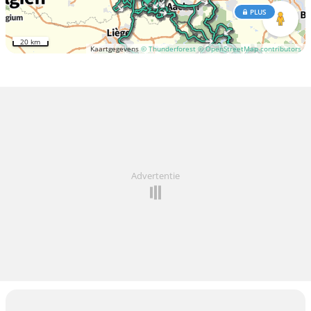
PLUS
20 km
Kaartgegevens
© Thunderforest
© OpenStreetMap contributors
Advertentie