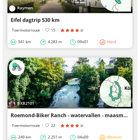
Raymen
Eifel dagtrip 530 km
Toermotorroute
·
15
·
541 km
4.283 m
09u01
Hard
BXB2101
Roemond-Biker Ranch - watervallen - maasmechelen
Toermotorroute
·
22
·
249 km
2.251 m
04u09
Medium