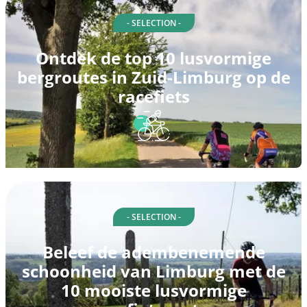
- SELECTION -
Ontdek de top 10 lusvormige
bergroutes in Zuid-Limburg op de
racefiets
- SELECTION -
Beleef de adembenemende
schoonheid van Limburg met de
10 mooiste lusvormige