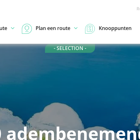
R
ute
Plan een route
Knooppunten
- SELECTION -
0 adembenemen