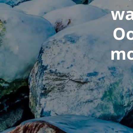
wa
Oo
mo