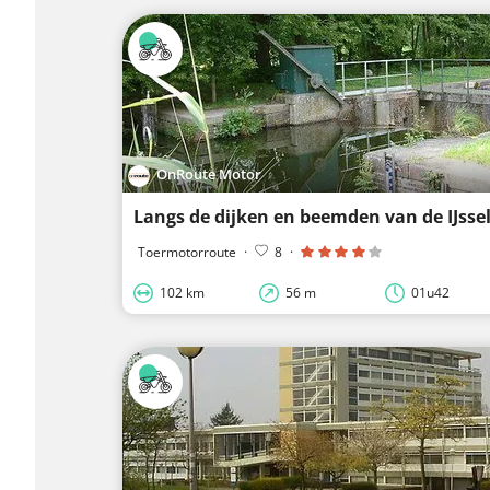
OnRoute Motor
Langs de dijken en beemden van de IJsse
Toermotorroute
·
8
·
102 km
56 m
01u42