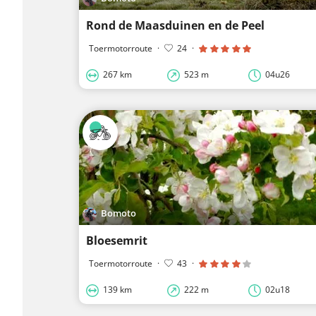
Rond de Maasduinen en de Peel
Toermotorroute
·
24
·
267 km
523 m
04u26
Bomoto
Bloesemrit
Toermotorroute
·
43
·
139 km
222 m
02u18