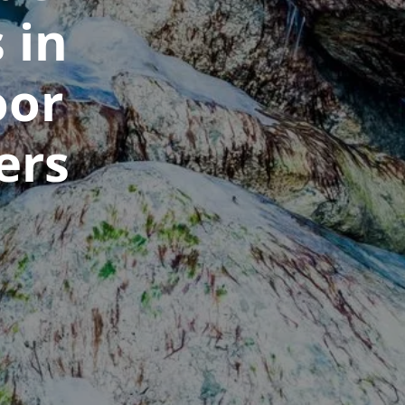
 in
oor
ers