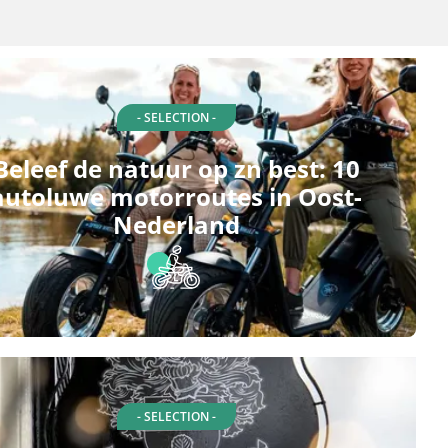
- SELECTION -
Beleef de natuur op zn best: 10
autoluwe motorroutes in Oost-
Nederland
- SELECTION -