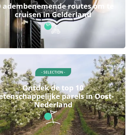
0 adembenemende routes om te
cruisen in Gelderland
- SELECTION -
Ontdek de top 10
tenschappelijke parels in Oost-
Nederland