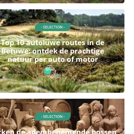
- SELECTION -
Top 10 autoluwe routes in de
Betuwe: ontdek de prachtige
natuur per auto of motor
- SELECTION -
rken de adembenemende bossen