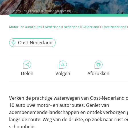
Bron:
Danny Tax Creative (Flevolandscapes.nl)
Motor- en autoroutes
»
Nederland
»
Nederland
»
Gelderland
»
Oost-Nederland
»
Oost-Nederland
Delen
Volgen
Afdrukken
Verken de prachtige waterwegen van Oost-Nederland 
10 autoluwe motor- en autoroutes. Geniet van
adembenemende landschappen en ontdek verborgen p
langs de route. Weg van de drukte, op zoek naar rust e
schoonheid.