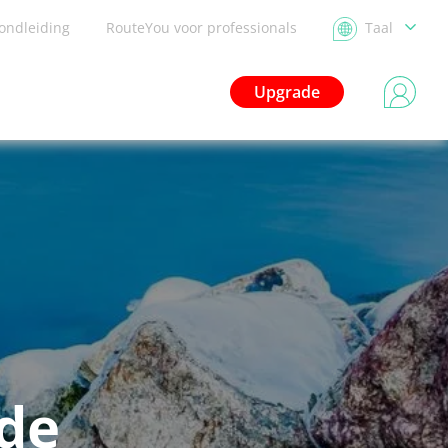
ondleiding
RouteYou voor professionals
Taal
Upgrade
de