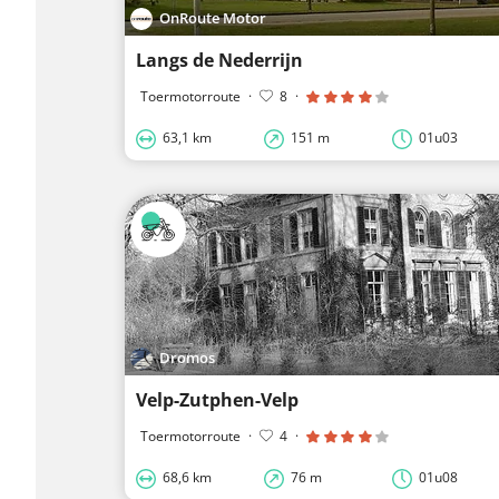
OnRoute Motor
Langs de Nederrijn
Toermotorroute
·
8
·
63,1 km
151 m
01u03
Dromos
Velp-Zutphen-Velp
Toermotorroute
·
4
·
68,6 km
76 m
01u08