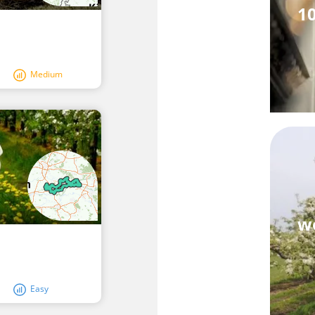
1
Medium
we
Easy