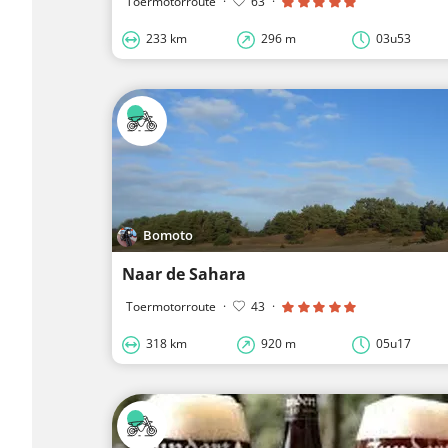
Toermotorroute
·
63
·
233 km
296 m
03u53
Bomoto
Naar de Sahara
Toermotorroute
·
43
·
318 km
920 m
05u17