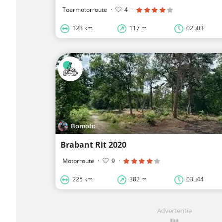
Toermotorroute
·
4
·
123 km
117 m
02u03
Bomoto
Brabant Rit 2020
Motorroute
·
9
·
225 km
382 m
03u44
Advertentie