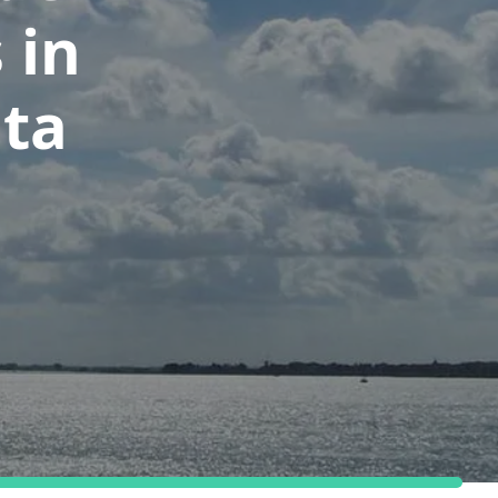
 in
lta