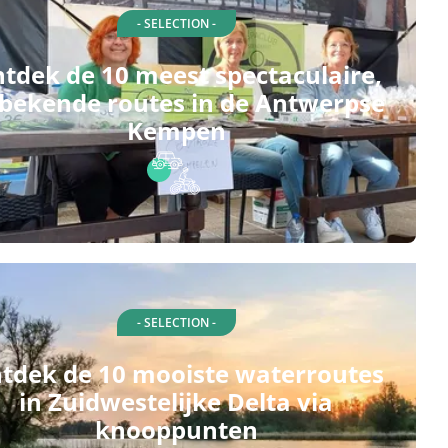
- SELECTION -
tdek de 10 meest spectaculaire,
bekende routes in de Antwerpse
Kempen
- SELECTION -
tdek de 10 mooiste waterroutes
in Zuidwestelijke Delta via
knooppunten