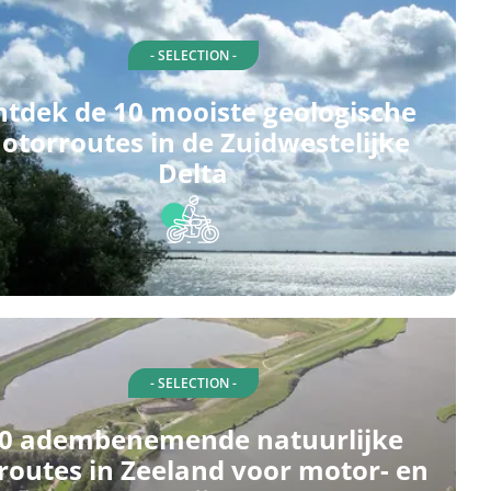
- SELECTION -
tdek de 10 mooiste geologische
otorroutes in de Zuidwestelijke
Delta
- SELECTION -
0 adembenemende natuurlijke
routes in Zeeland voor motor- en