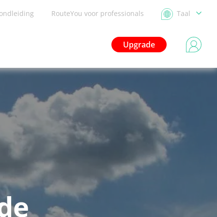
ondleiding
RouteYou voor professionals
Taal
Upgrade
de