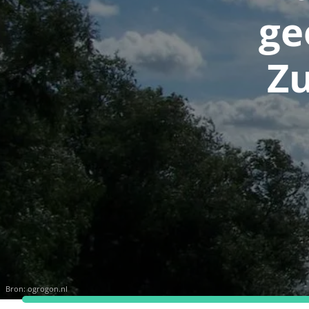
ge
Zu
Bron:
ogrogon.nl