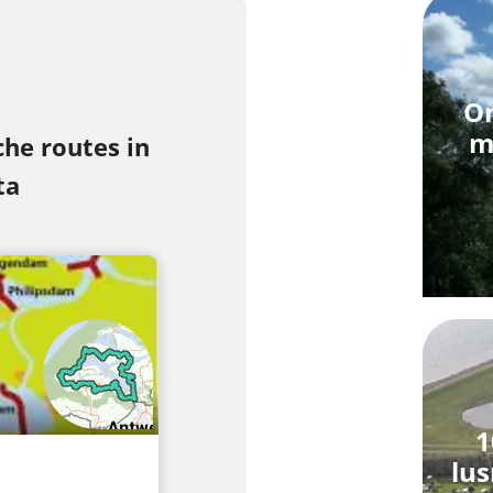
On
m
he routes in
ta
1
lus