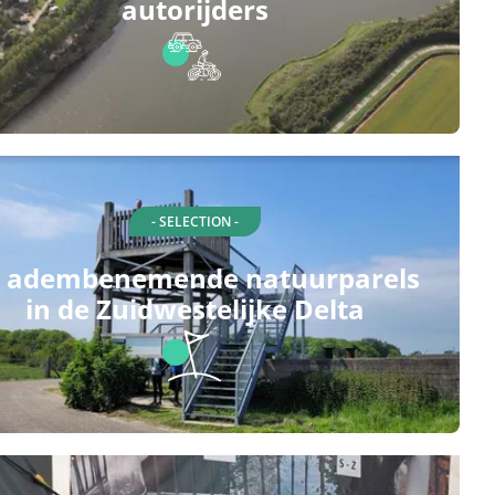
autorijders
- SELECTION -
0 adembenemende natuurparels
in de Zuidwestelijke Delta