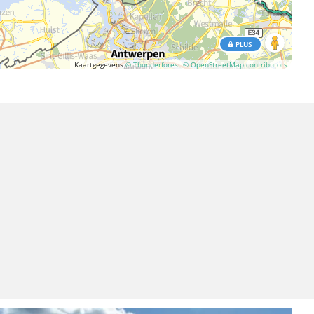
PLUS
Kaartgegevens
© Thunderforest
© OpenStreetMap contributors