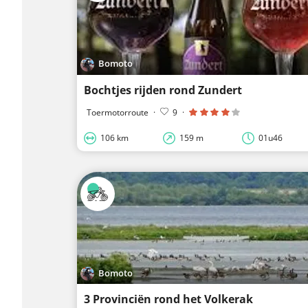
Bomoto
Bochtjes rijden rond Zundert
Toermotorroute
·
9
·
106 km
159 m
01u46
Bomoto
3 Provinciën rond het Volkerak