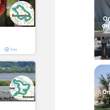
On
on
Easy
On