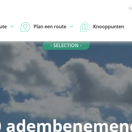
R
ute
Plan een route
Knooppunten
- SELECTION -
0 adembenemen