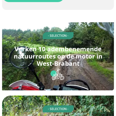
- SELECTION -
Verken 10 adembenemende
natuurroutes op de motor in
West-Brabant
- SELECTION -