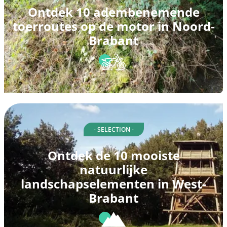
Ontdek 10 adembenemende
toerroutes op de motor in Noord-
Brabant
- SELECTION -
Ontdek de 10 mooiste
natuurlijke
landschapselementen in West-
Brabant