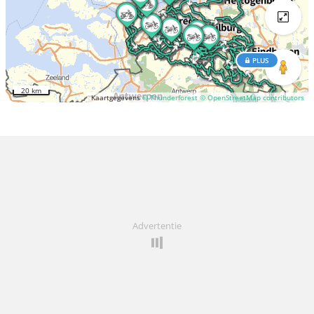
PLUS
20 km
Kaartgegevens
© Thunderforest
© OpenStreetMap contributors
Advertentie