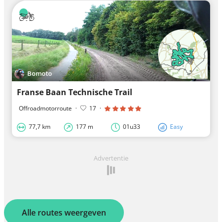
Bomoto
Franse Baan Technische Trail
Offroadmotorroute
·
17
·
77,7 km
177 m
01u33
Easy
Advertentie
Alle routes weergeven