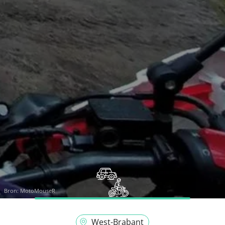
Bron:
MotoMouseR
West-Brabant