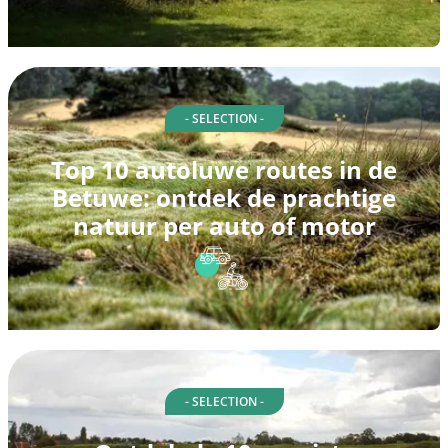
- SELECTION -
Top 10 autoluwe routes in de
Betuwe: ontdek de prachtige
natuur per auto of motor
- SELECTION -