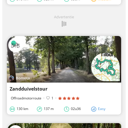
Advertentie
Bomoto
Zandduivelstour
Offroadmotorroute
·
1
·
130 km
137 m
02u36
Easy