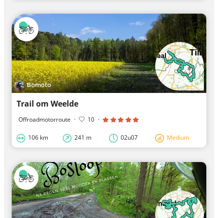
Bomoto
Trail om Weelde
Offroadmotorroute
·
10
·
106 km
241 m
02u07
Medium