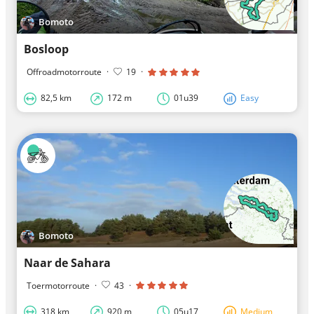
Bomoto
Bosloop
Offroadmotorroute
·
19
·
82,5 km
172 m
01u39
Easy
Bomoto
Naar de Sahara
Toermotorroute
·
43
·
318 km
920 m
05u17
Medium