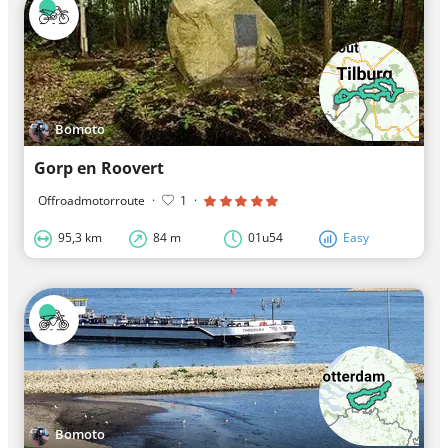
Bomoto
Gorp en Roovert
Offroadmotorroute
·
1
·
95,3 km
84 m
01u54
Easy
Bomoto