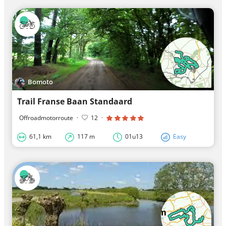
Bomoto
Trail Franse Baan Standaard
Offroadmotorroute
·
12
·
61,1 km
117 m
01u13
Easy