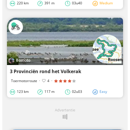
220 km
391 m
03u40
Medium
Bomoto
3 Provinciën rond het Volkerak
Toermotorroute
·
4
·
123 km
117 m
02u03
Easy
Advertentie