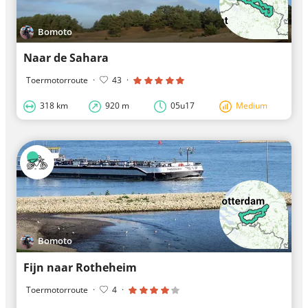
Bomoto
Naar de Sahara
Toermotorroute
·
43
·
318 km
920 m
05u17
Medium
Bomoto
Fijn naar Rotheheim
Toermotorroute
·
4
·