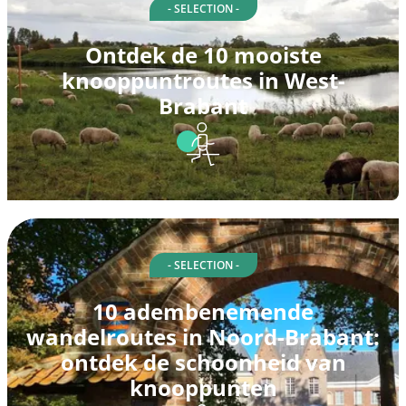
- SELECTION -
Ontdek de 10 mooiste
knooppuntroutes in West-
Brabant
- SELECTION -
10 adembenemende
wandelroutes in Noord-Brabant:
ontdek de schoonheid van
knooppunten