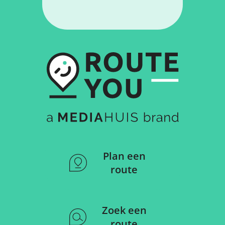
Plan een
route
Zoek een
route