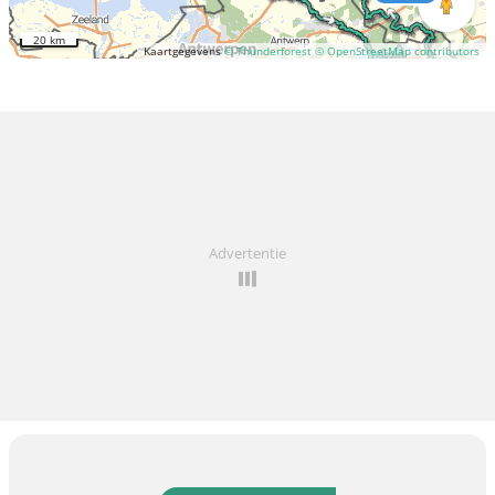
20 km
Kaartgegevens
© Thunderforest
© OpenStreetMap contributors
Advertentie