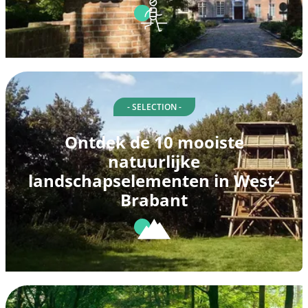
- SELECTION -
Ontdek de 10 mooiste
natuurlijke
landschapselementen in West-
Brabant