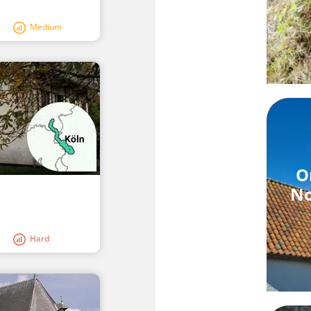
Medium
O
No
Hard