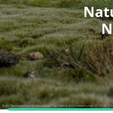
Nat
N
Bron:
"Nationaal Park De Maasduinen" by Frans & all is licensed under CC BY-NC 2.0