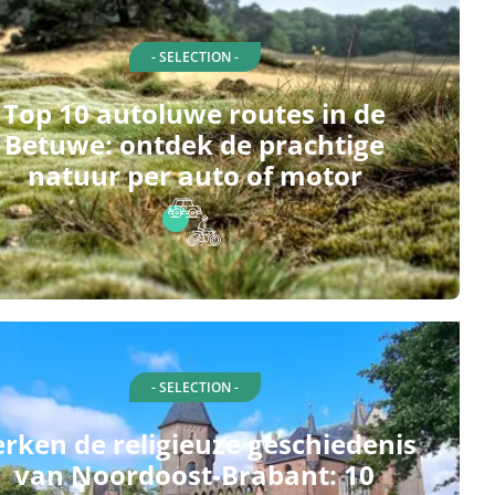
- SELECTION -
Top 10 autoluwe routes in de
Betuwe: ontdek de prachtige
natuur per auto of motor
- SELECTION -
rken de religieuze geschiedenis
van Noordoost-Brabant: 10