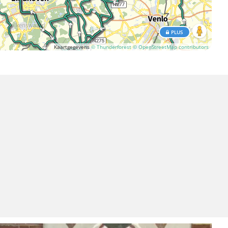
PLUS
Kaartgegevens
© Thunderforest
© OpenStreetMap contributors