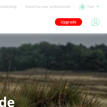
ondleiding
RouteYou voor professionals
Taal
Upgrade
de