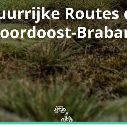
uurrijke Routes 
oordoost-Braba