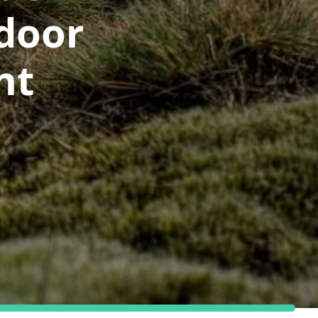
door
nt