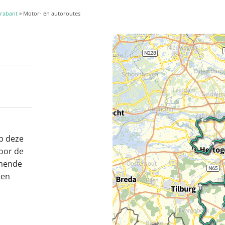
rabant
» Motor- en autoroutes
p deze
door de
emende
een