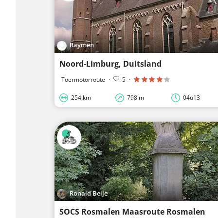
Raymen
Noord-Limburg, Duitsland
Toermotorroute
·
5
·
254 km
798 m
04u13
Ronald Beije
SOCS Rosmalen Maasroute Rosmalen