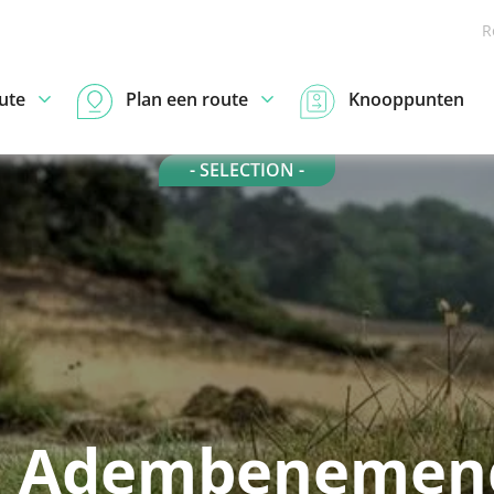
R
ute
Plan een route
Knooppunten
- SELECTION -
0 Adembenemen