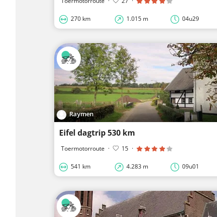
Toermotorroute
·
27
·
270 km
1.015 m
04u29
Raymen
Eifel dagtrip 530 km
Toermotorroute
·
15
·
541 km
4.283 m
09u01