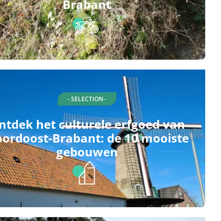
Brabant
- SELECTION -
ntdek het culturele erfgoed van
ordoost-Brabant: de 10 mooiste
gebouwen