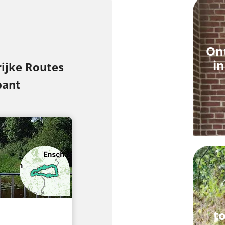
Ont
i
jke Routes
bant
t