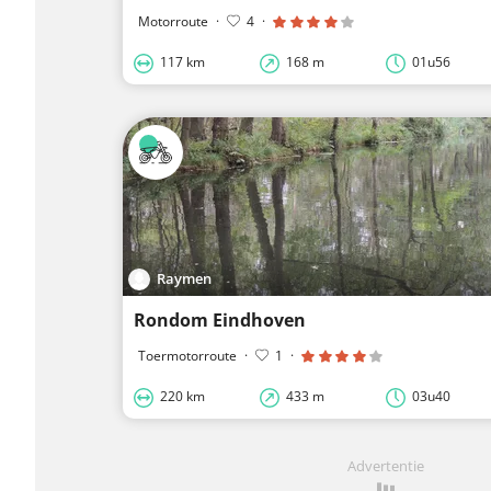
Motorroute
·
4
·
117 km
168 m
01u56
Raymen
Rondom Eindhoven
Toermotorroute
·
1
·
220 km
433 m
03u40
Advertentie