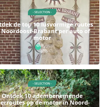
- SELECTION -
dek de top 10 lusvormige routes
n Noordoost-Brabant per auto of
motor
- SELECTION -
Ontdek 10 adembenemende
oerroutes op de motor in Noord-