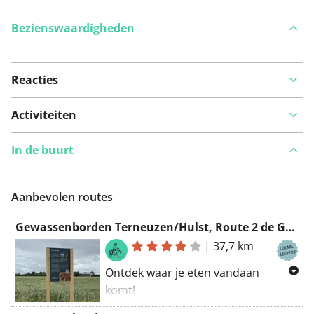
Bezienswaardigheden
Reacties
Bekijk op kaart
Activiteiten
In de buurt
Iets opgevallen op deze route?
Probleem toevoegen
Aanbevolen routes
Gewassenborden Terneuzen/Hulst, Route 2 de Griete, Vogelwaarde, Terhole en Zaamslag
|
37,7 km
Ontdek waar je eten vandaan
komt!