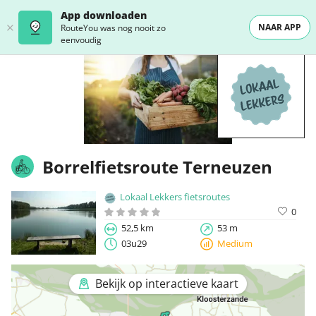
App downloaden
NAAR APP
RouteYou was nog nooit zo
eenvoudig
Borrelfietsroute Terneuzen
Lokaal Lekkers fietsroutes
0
52,5 km
53 m
03u29
Medium
Bekijk op interactieve kaart