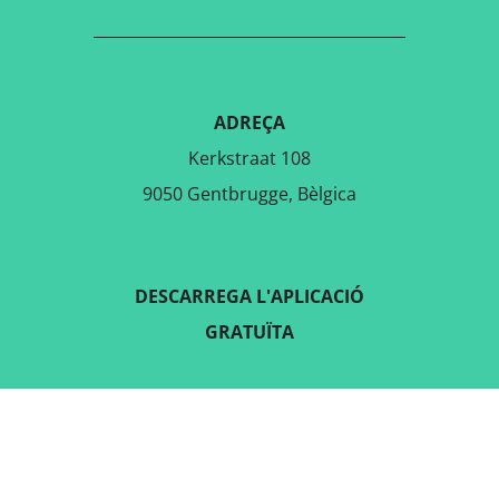
ADREÇA
Kerkstraat 108
9050 Gentbrugge, Bèlgica
DESCARREGA L'APLICACIÓ
GRATUÏTA