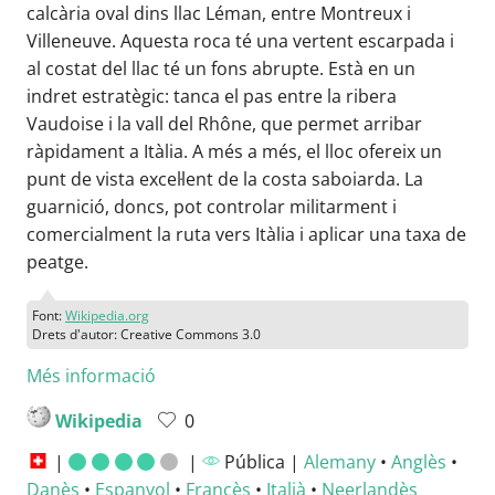
calcària oval dins llac Léman, entre Montreux i
Villeneuve. Aquesta roca té una vertent escarpada i
al costat del llac té un fons abrupte. Està en un
indret estratègic: tanca el pas entre la ribera
Vaudoise i la vall del Rhône, que permet arribar
ràpidament a Itàlia. A més a més, el lloc ofereix un
punt de vista excel·lent de la costa saboiarda. La
guarnició, doncs, pot controlar militarment i
comercialment la ruta vers Itàlia i aplicar una taxa de
peatge.
Font:
Wikipedia.org
Drets d'autor: Creative Commons 3.0
Més informació
Wikipedia
0
|
|
Pública |
Alemany
•
Anglès
•
Danès
•
Espanyol
•
Francès
•
Italià
•
Neerlandès