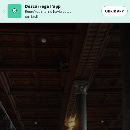
Descarrega l'app
OBRIR APP
RouteYou mai no havia estat
tan fàcil