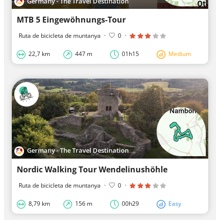
Germany - The Travel Destination
MTB 5 Eingewöhnungs-Tour
Ruta de bicicleta de muntanya
·
0
·
22,7 km
447 m
01h15
Medium
Germany - The Travel Destination
Nordic Walking Tour Wendelinushöhle
Ruta de bicicleta de muntanya
·
0
·
8,79 km
156 m
00h29
Easy