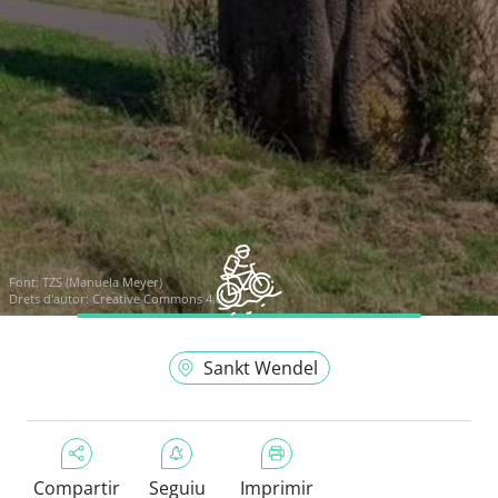
Font:
TZS (Manuela Meyer)
Drets d'autor: Creative Commons 4.0
Sankt Wendel
Compartir
Seguiu
Imprimir