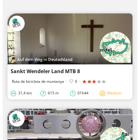
Auf dem Weg in Deutschland
Sankt Wendeler Land MTB 8
Ruta de bicicleta de muntanya
·
0
·
31,4 km
615 m
01h44
Medium