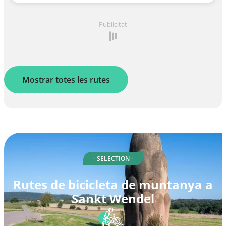
Publicitat
Mostrar totes les rutes
- SELECTION -
Rutes de bicicleta de muntanya a
Sankt Wendel