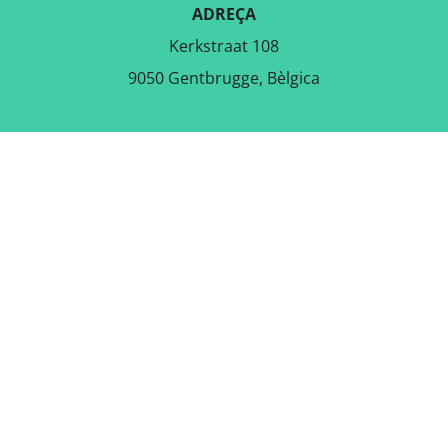
ADREÇA
Kerkstraat 108
9050 Gentbrugge, Bèlgica
DESCARREGA L'APLICACIÓ
GRATUÏTA
SEGUEIX-NOS