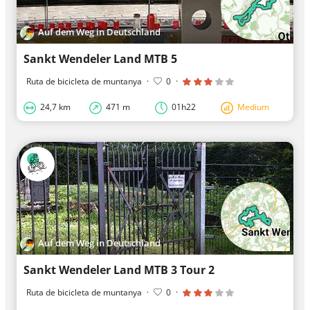
Auf dem Weg in Deutschland
Sankt Wendeler Land MTB 5
Ruta de bicicleta de muntanya
·
0
·
24,7 km
471 m
01h22
Medium
Auf dem Weg in Deutschland
Sankt Wendeler Land MTB 3 Tour 2
Ruta de bicicleta de muntanya
·
0
·