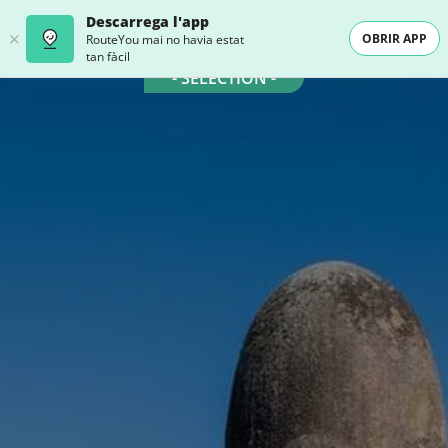
Descarrega l'app
OBRIR APP
RouteYou mai no havia estat
tan fàcil
- SELECTION -