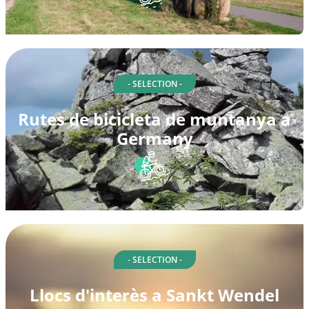
- SELECTION -
Rutes de bicicleta de muntanya a
Germany
- SELECTION -
Llocs d'interès a Sankt Wendel