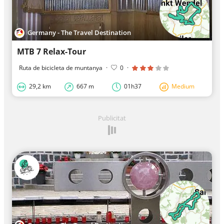
Germany - The Travel Destination
MTB 7 Relax-Tour
Ruta de bicicleta de muntanya
·
0
·
29,2 km
667 m
01h37
Medium
Publicitat