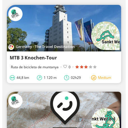
Germany - The Travel Destination
MTB 3 Knochen-Tour
Ruta de bicicleta de muntanya
·
0
·
44,8 km
1 120 m
02h29
Medium