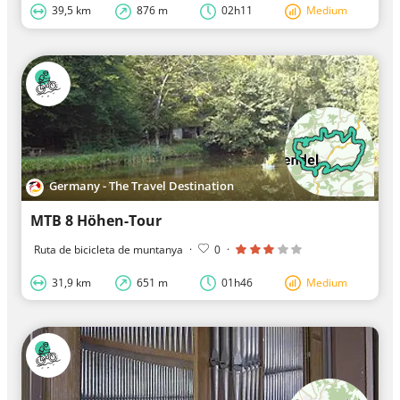
39,5 km
876 m
02h11
Medium
Germany - The Travel Destination
MTB 8 Höhen-Tour
Ruta de bicicleta de muntanya
·
0
·
31,9 km
651 m
01h46
Medium