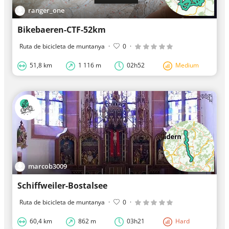
ranger_one
Bikebaeren-CTF-52km
Ruta de bicicleta de muntanya
·
0
·
51,8 km
1 116 m
02h52
Medium
marcob3009
Schiffweiler-Bostalsee
Ruta de bicicleta de muntanya
·
0
·
60,4 km
862 m
03h21
Hard