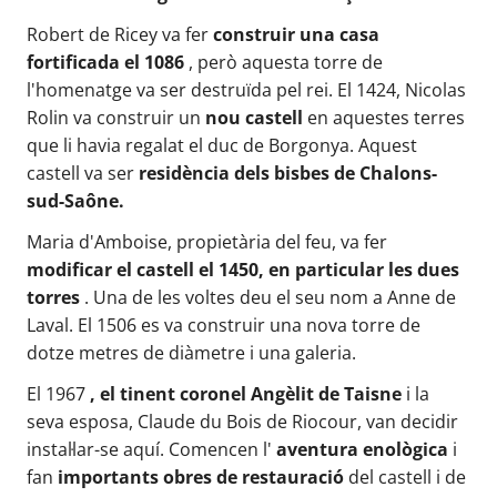
Robert de Ricey va fer
construir una casa
fortificada el 1086
, però aquesta torre de
l'homenatge va ser destruïda pel rei. El 1424, Nicolas
Rolin va construir un
nou castell
en aquestes terres
que li havia regalat el duc de Borgonya. Aquest
castell va ser
residència dels bisbes de Chalons-
sud-Saône.
Maria d'Amboise, propietària del feu, va fer
modificar el castell el 1450, en particular les dues
torres
. Una de les voltes deu el seu nom a Anne de
Laval. El 1506 es va construir una nova torre de
dotze metres de diàmetre i una galeria.
El 1967
, el tinent coronel Angèlit de Taisne
i la
seva esposa, Claude du Bois de Riocour, van decidir
instal·lar-se aquí. Comencen l'
aventura enològica
i
fan
importants obres de restauració
del castell i de