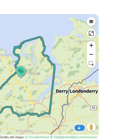
Dades del mapa
© Thunderforest
© OpenStreetMap contributors