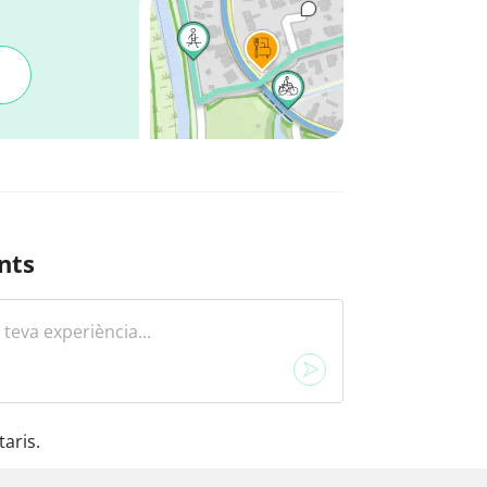
nts
aris.