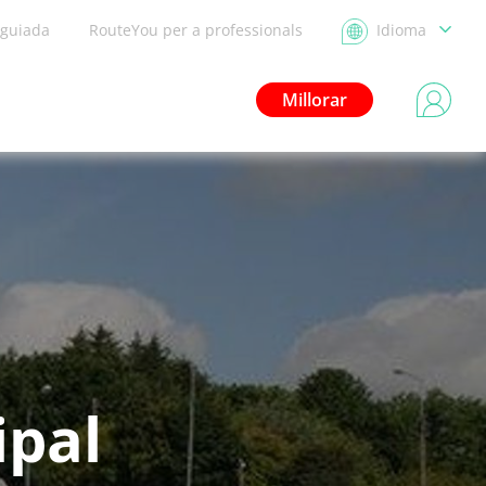
 guiada
RouteYou per a professionals
Idioma
Millorar
ipal