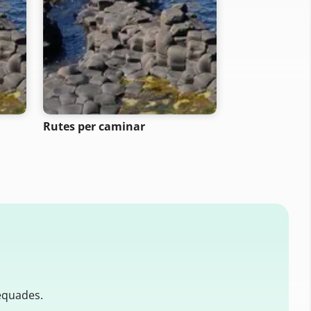
Rutes per caminar
Rutes cicliste
equades.