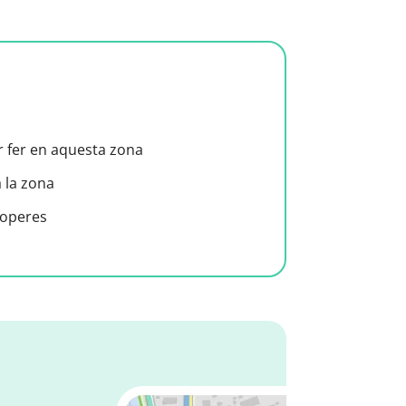
er fer en aquesta zona
a la zona
roperes