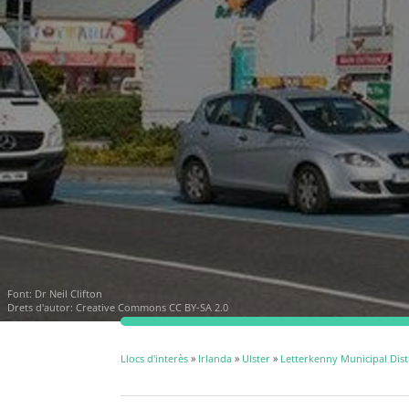
Font:
Dr Neil Clifton
Drets d'autor:
Creative Commons CC BY-SA 2.0
Llocs d'interès
»
Irlanda
»
Ulster
»
Letterkenny Municipal Dist