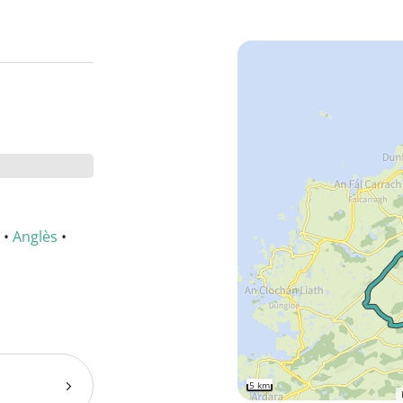
•
Anglès
•
5 km