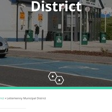
District
rict
» Letterkenny Municipal District