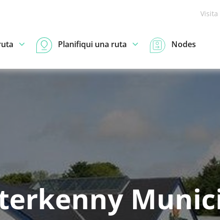
Visita
ruta
Planifiqui una ruta
Nodes
terkenny Munic