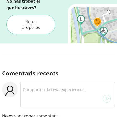
No has trobat el
que buscaves?
Rutes
properes
Comentaris recents
No es van trobar comentaris.