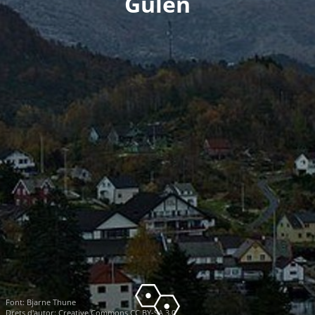
Gulen
Font:
Bjarne Thune
Drets d'autor:
Creative Commons CC BY-SA 3.0