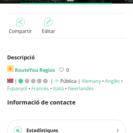
Compartir
Editar
Descripció
RouteYou Regios
0
|
|
Pública |
Alemany
•
Anglès
•
Espanyol
•
Francès
•
Italià
•
Neerlandès
Informació de contacte
Estadístiques