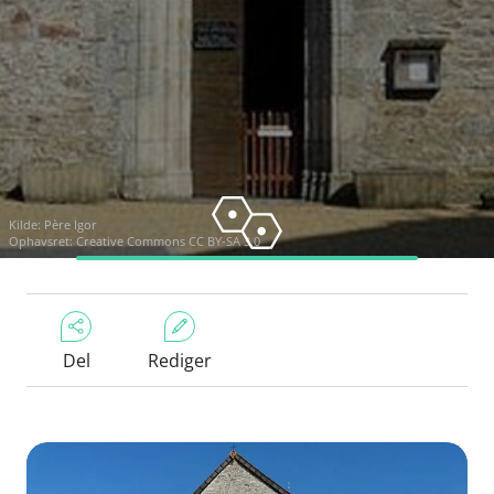
Kilde:
Père Igor
Ophavsret:
Creative Commons CC BY-SA 3.0
Del
Rediger