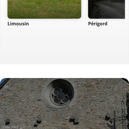
Limousin
Périgord
Kilde:
Père Igor