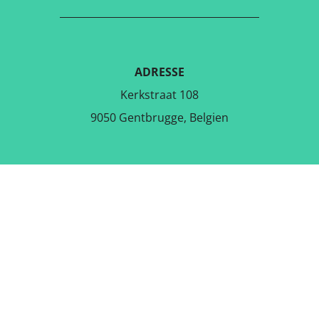
ADRESSE
Kerkstraat 108
9050 Gentbrugge, Belgien
DOWNLOAD DEN GRATIS APP