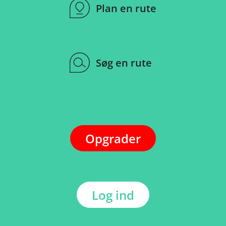
Plan en rute
Søg en rute
Opgrader
Log ind