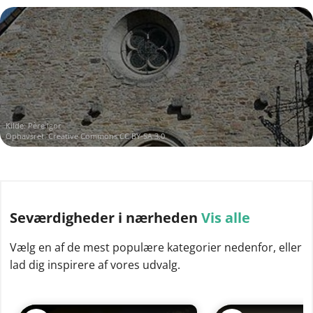
Kilde:
Père Igor
Ophavsret:
Creative Commons CC BY-SA 3.0
Seværdigheder
i nærheden
Vis alle
Vælg en af de mest populære kategorier nedenfor, eller
lad dig inspirere af vores udvalg.