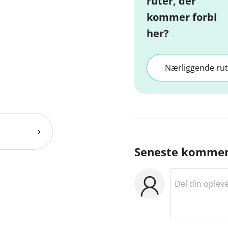
ruter, der
kommer forbi
her?
Nærliggende rut
Seneste kommen