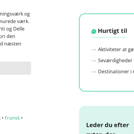
tningsværk og
 murede værk.
nti og Delle
Hurtigt til
ori den
ed næsten
Aktiviteter at g
Seværdigheder 
Destinationer 
k
•
Fransk
•
Leder du efter