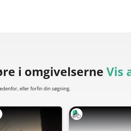
øre
i omgivelserne
Vis 
denfor, eller forfin din søgning.