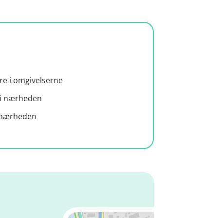
øre i omgivelserne
i nærheden
i nærheden