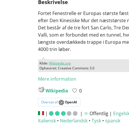
Beskrivelse
Fortet Fenestrelle er Europas største fæs
efter Den Kinesiske Mur det næststørste
Det består af de tre fort San Carlo, Tre De
Valli, som er forbundet med en tunnel, hv
længste overdækkede trappe i Europa m
4000 trin løber.
Kilde:
Wikipedia.org
Ophavsret: Creative Commons 3.0
Mere information
Wikipedia
0
Oversat af
OpenAI
|
|
Offentlig |
Engels
Italiensk
•
Nederlandsk
•
Tysk
•
spansk