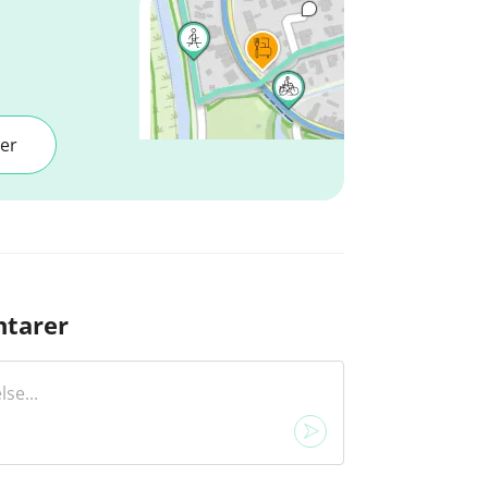
er
tarer