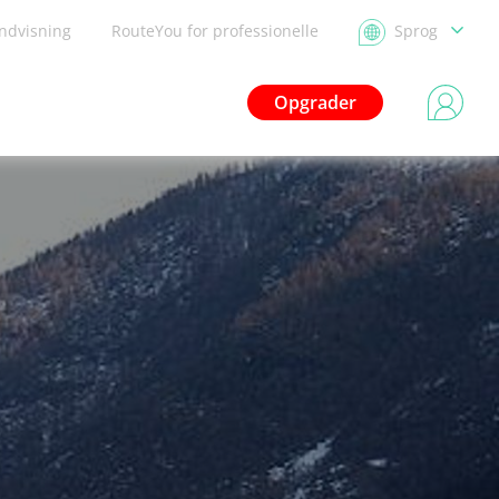
ndvisning
RouteYou for professionelle
Sprog
Opgrader