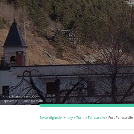
Kilde:
Francofranco56
Ophavsret: Public domain
Seværdigheder
»
Italy
»
Turin
»
Fenestrelle
» Fort Fenestrelle