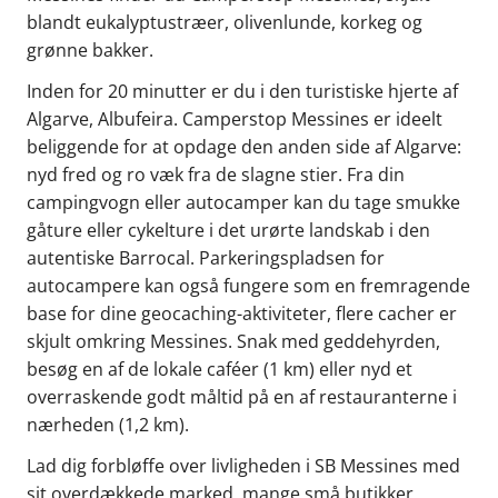
blandt eukalyptustræer, olivenlunde, korkeg og
grønne bakker.
Inden for 20 minutter er du i den turistiske hjerte af
Algarve, Albufeira. Camperstop Messines er ideelt
beliggende for at opdage den anden side af Algarve:
nyd fred og ro væk fra de slagne stier. Fra din
campingvogn eller autocamper kan du tage smukke
gåture eller cykelture i det urørte landskab i den
autentiske Barrocal. Parkeringspladsen for
autocampere kan også fungere som en fremragende
base for dine geocaching-aktiviteter, flere cacher er
skjult omkring Messines. Snak med geddehyrden,
besøg en af de lokale caféer (1 km) eller nyd et
overraskende godt måltid på en af restauranterne i
nærheden (1,2 km).
Lad dig forbløffe over livligheden i SB Messines med
sit overdækkede marked, mange små butikker,