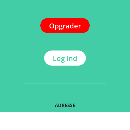
Opgrader
Log ind
ADRESSE
Kerkstraat 108
9050 Gentbrugge, Belgien